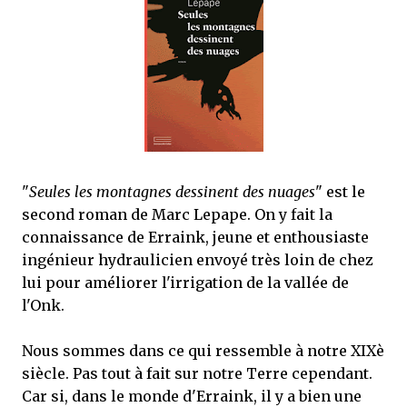
que Thomas connaissait et appréciait Olivier. Marlowe découvre une ville qu’il
ne connaissait pas, habitée par la méfiance, la peur et le rigorisme de la Ligue,
une ville pleine de mystères et de vieilles rancœurs. La Dame d...
"
Seules les montagnes dessinent des nuages
" est le
second roman de Marc Lepape. On y fait la
connaissance de Erraink, jeune et enthousiaste
ingénieur hydraulicien envoyé très loin de chez
lui pour améliorer l'irrigation de la vallée de
l'Onk.
Nous sommes dans ce qui ressemble à notre XIXè
siècle. Pas tout à fait sur notre Terre cependant.
Car si, dans le monde d'Erraink, il y a bien une