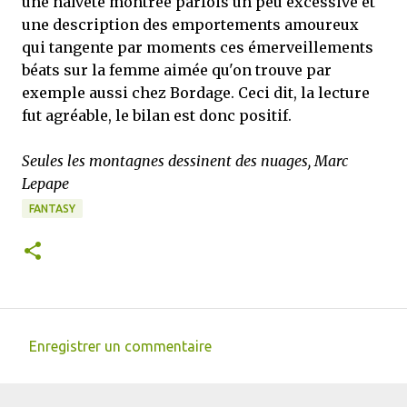
une naïveté montrée parfois un peu excessive et
une description des emportements amoureux
qui tangente par moments ces émerveillements
béats sur la femme aimée qu'on trouve par
exemple aussi chez Bordage. Ceci dit, la lecture
fut agréable, le bilan est donc positif.
Seules les montagnes dessinent des nuages, Marc
Lepape
FANTASY
Enregistrer un commentaire
C
o