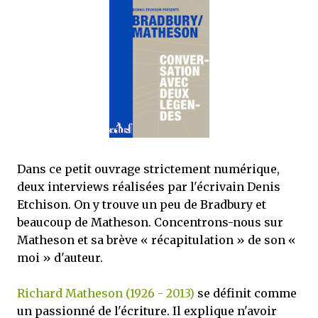
que Thomas connaissait et appréciait Olivier. Marlowe découvre une ville qu’il
ne connaissait pas, habitée par la méfiance, la peur et le rigorisme de la Ligue,
une ville pleine de mystères et de vieilles rancœurs. La Dame d...
Dans ce petit ouvrage strictement numérique,
deux interviews réalisées par l'écrivain Denis
Etchison. On y trouve un peu de Bradbury et
beaucoup de Matheson. Concentrons-nous sur
Matheson et sa brève « récapitulation » de son «
moi » d'auteur.
Richard Matheson (1926 - 2013)
se définit comme
un passionné de l'écriture. Il explique n'avoir