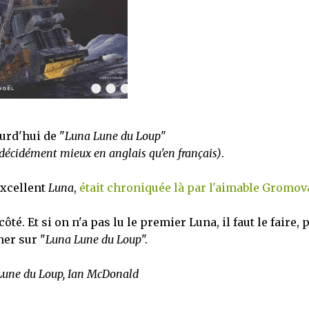
urd'hui de "
Luna Lune du Loup
"
t décidément mieux en anglais qu'en français)
.
'excellent
Luna
,
était chroniquée là par l'aimable Gromov
té. Et si on n'a pas lu le premier Luna, il faut le faire, 
er sur "
Luna Lune du Loup
".
Lune du Loup, Ian McDonald