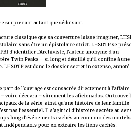
vre surprenant autant que séduisant.
facture classique que sa couverture laisse imaginer, LH
olaire sans être un épistolaire strict. LHSDTP se prés
BI d'identifier l'Archiviste, l'auteur anonyme d'un
ère Twin Peaks – si long et détaillé qu'il confine à une
le. LHSDTP est donc le dossier secret in extenso, annoté
e part de l'ouvrage est consacrée directement à l'affaire
 – voire décevra – sûrement les aficionados. On trouve 
ipaux de la série, ainsi qu'une histoire de leur famille 
st pas l'essentiel. Il s'agit ici d'histoire secrète au sen
de temps long d'événements cachés au commun des mortels
t indépendants pour en extraire les liens cachés.