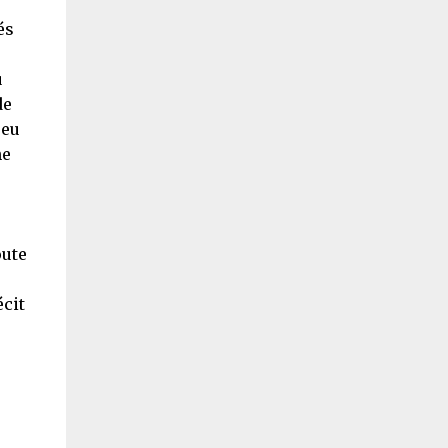
és
u
de
peu
ne
oute
écit