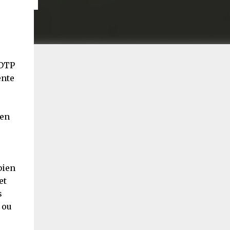
SDTP
ente
 en
bien
et
s
 ou