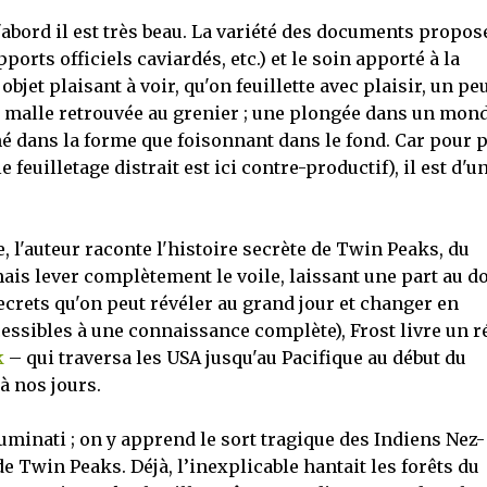
'abord il est très beau. La variété des documents propos
orts officiels caviardés, etc.) et le soin apporté à la
objet plaisant à voir, qu'on feuillette avec plaisir, un pe
 malle retrouvée au grenier ; une plongée dans un mon
é dans la forme que foisonnant dans le fond. Car pour 
 feuilletage distrait est ici contre-productif), il est d'u
e, l'auteur raconte l'histoire secrète de Twin Peaks, du
ais lever complètement le voile, laissant une part au d
 secrets qu'on peut révéler au grand jour et changer en
essibles à une connaissance complète), Frost livre un r
k
– qui traversa les USA jusqu'au Pacifique au début du
 à nos jours.
uminati ; on y apprend le sort tragique des Indiens Nez-
e Twin Peaks. Déjà, l’inexplicable hantait les forêts du