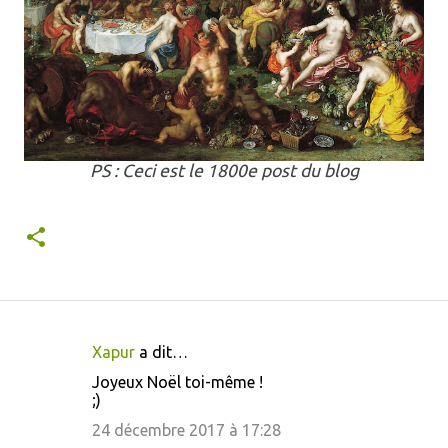
PS : Ceci est le 1800e post du blog
Xapur
a dit…
C
Joyeux Noël toi-même !
o
;)
m
24 décembre 2017 à 17:28