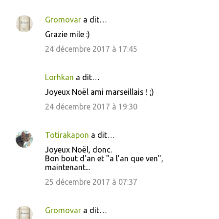
m
e
Gromovar
a dit…
n
Grazie mile :)
t
24 décembre 2017 à 17:45
a
i
Lorhkan
a dit…
r
Joyeux Noël ami marseillais ! ;)
e
24 décembre 2017 à 19:30
s
Totirakapon
a dit…
Joyeux Noël, donc.
Bon bout d'an et "a l'an que ven",
maintenant...
25 décembre 2017 à 07:37
Gromovar
a dit…