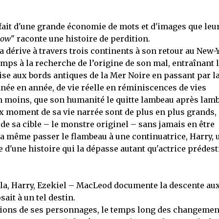
, fait d'une grande économie de mots et d'images que leu
now
" raconte une histoire de perdition.
sa dérive à travers trois continents à son retour au New-
ps à la recherche de l’origine de son mal, entraînant 
aise aux bords antiques de la Mer Noire en passant par l
née en année, de vie réelle en réminiscences de vies
 en moins, que son humanité le quitte lambeau après lam
ux moment de sa vie narrée sont de plus en plus grands,
 sa cible – le monstre originel – sans jamais en être
dra même passer le flambeau à une continuatrice, Harry, 
 d'une histoire qui la dépasse autant qu'actrice prédes
lla, Harry, Ezekiel – MacLeod documente la descente au
it à un tel destin.
ceptions de ses personnages, le temps long des changemen