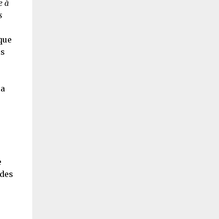
e à
s
que
ls
la
e
 des