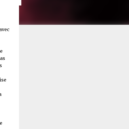
 avec
de
Pas
s
ise
a
e