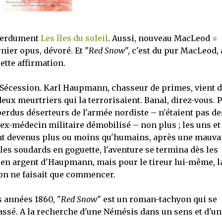
perdument
Les îles du soleil
. Aussi, nouveau MacLeod =
nier opus, dévoré. Et "
Red Snow
", c'est du pur MacLeod,
cette affirmation.
 Sécession. Karl Haupmann, chasseur de primes, vient 
deux meurtriers qui la terrorisaient. Banal, direz-vous. 
 perdus déserteurs de l'armée nordiste – n'étaient pas de
ex-médecin militaire démobilisé – non plus ; les uns et
aient devenus plus ou moins qu'humains, après une mauva
les soudards en goguette, l'aventure se termina dès les
s en argent d'Haupmann, mais pour le tireur lui-même, l
ion ne faisait que commencer.
s années 1860, "
Red Snow
" est un roman-tachyon qui se
passé. A la recherche d'une Némésis dans un sens et d'un