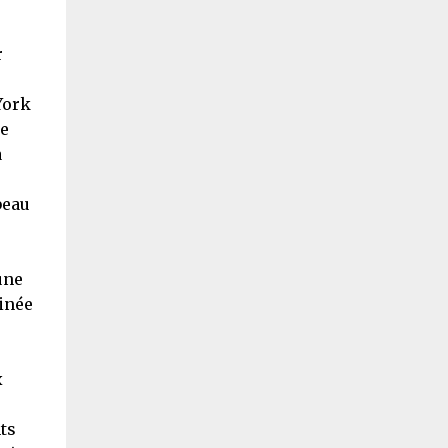
r
York
le
a
beau
une
tinée
x
ts