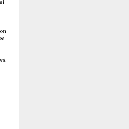
ui
,
ion
es
ont