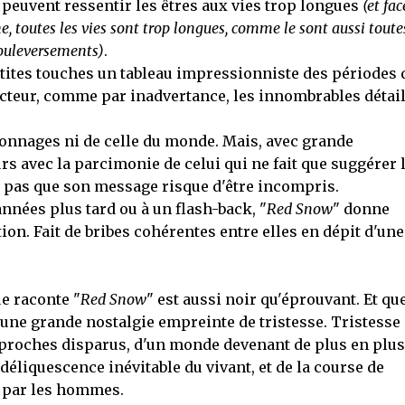
peuvent ressentir les êtres aux vies trop longues
(et fac
 toutes les vies sont trop longues, comme le sont aussi toute
bouleversements)
.
etites touches un tableau impressionniste des périodes 
ecteur, comme par inadvertance, les innombrables détai
rsonnages ni de celle du monde. Mais, avec grande
s avec la parcimonie de celui qui ne fait que suggérer 
ut pas que son message risque d'être incompris.
nnées plus tard ou à un flash-back, "
Red Snow
" donne
on. Fait de bribes cohérentes entre elles en dépit d'une
e raconte "
Red Snow
" est aussi noir qu'éprouvant. Et qu
 une grande nostalgie empreinte de tristesse. Tristesse
s proches disparus, d'un monde devenant de plus en plus
éliquescence inévitable du vivant, et de la course de
e par les hommes.