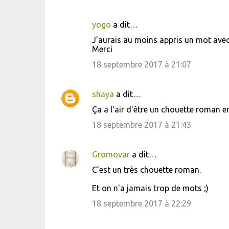
yogo
a dit…
C
J'aurais au moins appris un mot avec 
o
Merci
m
18 septembre 2017 à 21:07
m
e
shaya
a dit…
n
Ça a l'air d'être un chouette roman en
t
18 septembre 2017 à 21:43
a
i
Gromovar
a dit…
r
C'est un très chouette roman.
e
s
Et on n'a jamais trop de mots ;)
18 septembre 2017 à 22:29