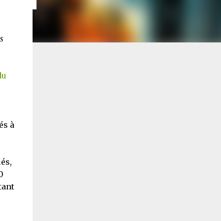
s
du
és à
és,
0
tant