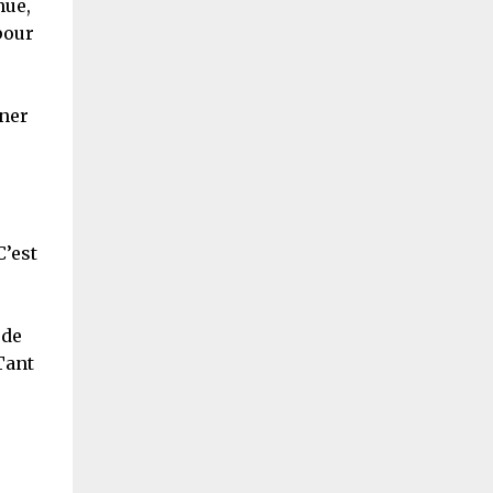
nue,
pour
ener
,
C’est
 de
Tant