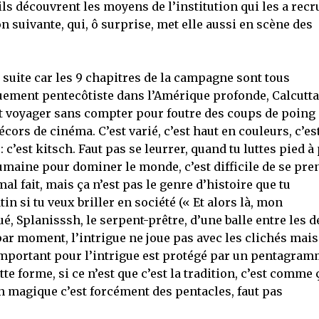
ls découvrent les moyens de l’institution qui les a recr
on suivante, qui, ô surprise, met elle aussi en scène des
e suite car les 9 chapitres de la campagne sont tous
guement pentecôtiste dans l’Amérique profonde, Calcutta,
 voyager sans compter pour foutre des coups de poing 
cors de cinéma. C’est varié, c’est haut en couleurs, c’es
 c’est kitsch. Faut pas se leurrer, quand tu luttes pied à
maine pour dominer le monde, c’est difficile de se pre
mal fait, mais ça n’est pas le genre d’histoire que tu
n si tu veux briller en société (« Et alors là, mon
ué, Splanisssh, le serpent-prêtre, d’une balle entre les 
par moment, l’intrigue ne joue pas avec les clichés mais
 important pour l’intrigue est protégé par un pentagra
e forme, si ce n’est que c’est la tradition, c’est comme 
n magique c’est forcément des pentacles, faut pas