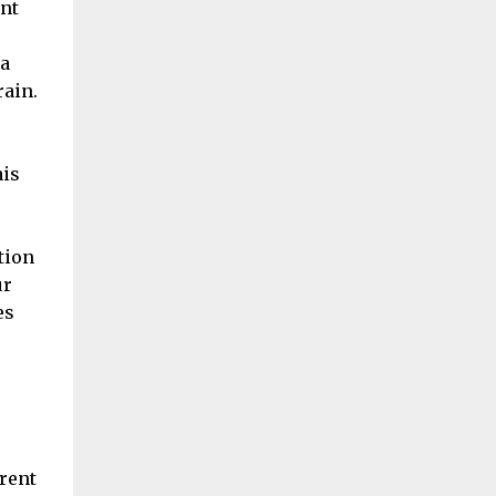
nt
la
rain.
ais
tion
ur
es
trent