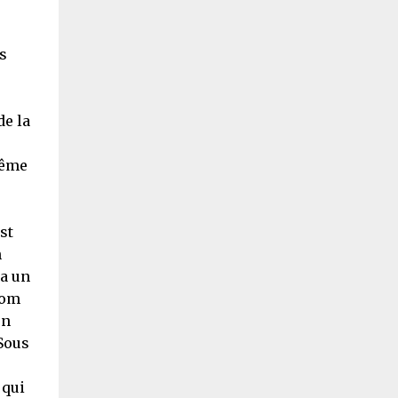
s
de la
même
st
n
’a un
oom
un
 Sous
 qui