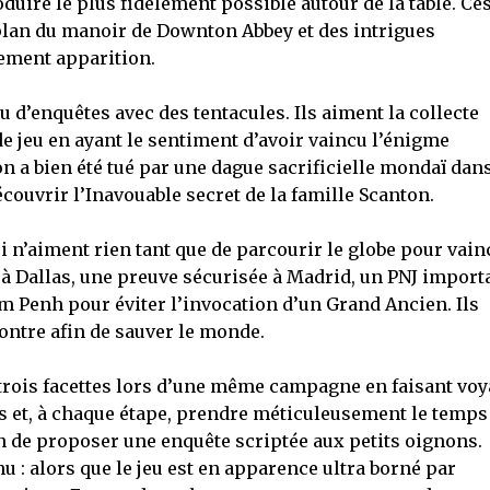
duire le plus fidèlement possible autour de la table. Ce
plan du manoir de Downton Abbey et des intrigues
dement apparition.
 d’enquêtes avec des tentacules. Ils aiment la collecte
 de jeu en ayant le sentiment d’avoir vaincu l’énigme
n a bien été tué par une dague sacrificielle mondaï dans
découvrir l’Inavouable secret de la famille Scanton.
qui n’aiment rien tant que de parcourir le globe pour vain
 à Dallas, une preuve sécurisée à Madrid, un PNJ import
m Penh pour éviter l’invocation d’un Grand Ancien. Ils
montre afin de sauver le monde.
rois facettes lors d’une même campagne en faisant voy
ts et, à chaque étape, prendre méticuleusement le temps
in de proposer une enquête scriptée aux petits oignons.
hu : alors que le jeu est en apparence ultra borné par