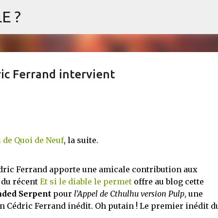
E ?
Accéder au contenu principal
ic Ferrand intervient
fuss
WEIRD
but the woman suit and his interest start to rot. Not Like Other Girls est une nouvelle de A.
s de Quoi de Neuf
, la suite.
hfuss réussit un tour de force weird et body-horror qui écoeure un peu, émeut beaucoup et am
ent huit pages. Invasion, affirmation de soi, utilisation du corps de l'autre (et pas seulement 
ici entre Puppet Masters et, pour les happy few, Night Shift (celui de Siouxsie, silly !) . Not L
ne succession de sentiments aussi variés que contradictoires et pousse à penser les abus qui
dric Ferrand apporte une amicale contribution aux
s mettre sous tous les yeux. C'est cela...
 du récent
Et si le diable le permet
offre au blog cette
ded Serpent
pour
l'Appel de Cthulhu version Pulp
, une
 Cédric Ferrand inédit. Oh putain ! Le premier inédit d