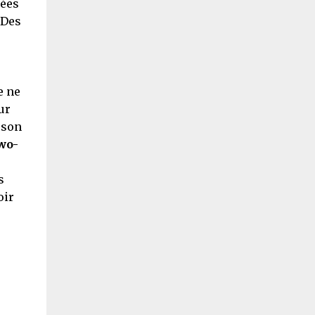
nées
 Des
s
e ne
ur
 son
wo-
s
oir