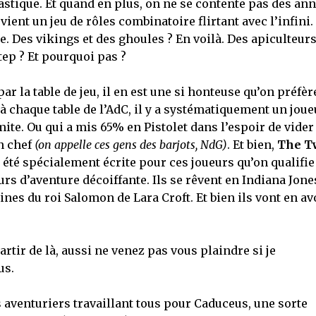
plastique. Et quand en plus, on ne se contente pas des an
ient un jeu de rôles combinatoire flirtant avec l’infini.
e. Des vikings et des ghoules ? En voilà. Des apiculteur
tep ? Et pourquoi pas ?
ar la table de jeu, il en est une si honteuse qu’on préfèr
, à chaque table de l’AdC, il y a systématiquement un joue
mite. Ou qui a mis 65% en Pistolet dans l’espoir de vider
n chef
(on appelle ces gens des barjots, NdG)
. Et bien,
The T
été spécialement écrite pour ces joueurs qu’on qualifie
rs d’aventure décoiffante. Ils se rêvent en Indiana Jone
es du roi Salomon de Lara Croft. Et bien ils vont en av
tir de là, aussi ne venez pas vous plaindre si je
us.
 aventuriers travaillant tous pour Caduceus, une sorte