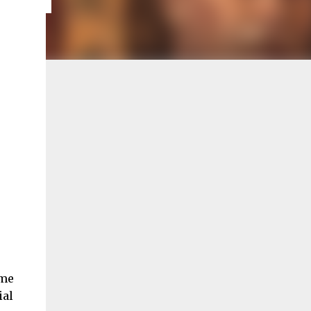
mme
ial