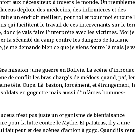
nfort aux nécessiteux à travers le monde. Un trembleme
duceus déploie des médecins, des infirmières et des
ire un endroit meilleur, pour toi et pour moi et toute 
 qui facilitent le travail de ces intervenants sur le ter
donc je vais faire l’interprète avec les victimes. Moi je
rer la sécurité du camp contre les dangers de la faune
ue, je me demande bien ce que je viens foutre là mais je v
ère mission : une guerre en Bolivie. La scène d’introduc
one de conflit les bras chargés de médocs quand, paf, le
ine tête. Oups. Là, baston, forcément, et étrangement, l
 soldats en goguette mais aussi d’infâmes hommes-
uceus n’est pas juste un organisme de bienfaisance
re pour la lutte contre le Mythe. Et patatras, il y a une
 fait peur et des scènes d’action à gogo. Quand ils ren