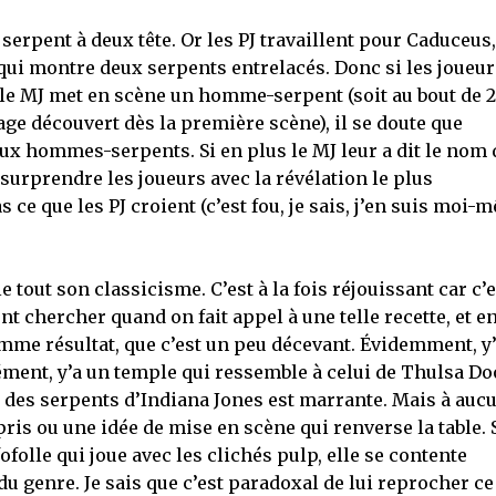
 serpent à deux tête. Or les PJ travaillent pour Caduceus,
qui montre deux serpents entrelacés. Donc si les joueur
 le MJ met en scène un homme-serpent (soit au bout de 2
age découvert dès la première scène), il se doute que
aux hommes-serpents. Si en plus le MJ leur a dit le nom 
 surprendre les joueurs avec la révélation le plus
ce que les PJ croient (c’est fou, je sais, j’en suis moi-
 tout son classicisme. C’est à la fois réjouissant car c’e
t chercher quand on fait appel à une telle recette, et e
mme résultat, que c’est un peu décevant. Évidemment, y
ément, y’a un temple qui ressemble à celui de Thulsa D
e des serpents d’Indiana Jones est marrante. Mais à auc
ris ou une idée de mise en scène qui renverse la table.
folle qui joue avec les clichés pulp, elle se contente
u genre. Je sais que c’est paradoxal de lui reprocher ce