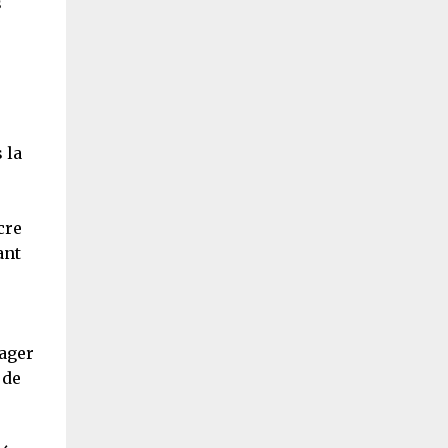
s
 la
cre
ant
ager
 de