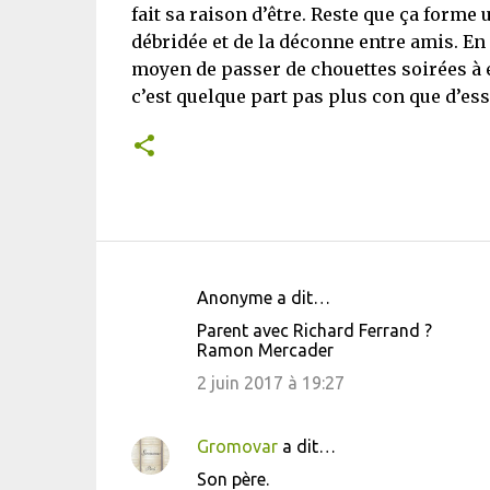
fait sa raison d’être. Reste que ça forme 
débridée et de la déconne entre amis. En 
moyen de passer de chouettes soirées 
c’est quelque part pas plus con que d’e
Anonyme a dit…
C
Parent avec Richard Ferrand ?
o
Ramon Mercader
m
2 juin 2017 à 19:27
m
e
Gromovar
a dit…
n
Son père.