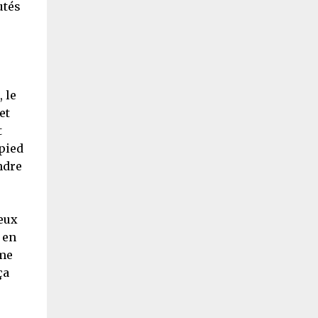
utés
 le
et
t
 pied
ndre
deux
 en
mme
ça