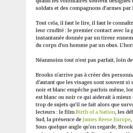
quand les volontaires souvent désignés d
soldats et des compagnons d'armes par la
Tout cela, il faut le lire, il faut le con
leur crudité : le premier contact avec la
instantanée donnée par un tireur ennemi l
du corps d'un homme par un obus. L'horre
Néanmoins tout n'est pas parfait, loin de 
Brooks n'arrive pas à créer des personna
d'autant que les visages sont souvent si s
noir et blanc empêche parfois même, lors
est blanc ou noir ce qui aiderait à mie
trop de sujets qu'il ne fait alors que su
lecteurs : le film
Birth of a Nation
, les d
Sud, la présence de
James Reese Europe
,
Sous quelque angle qu'on regarde, Brooks