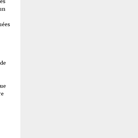
vés
'un
quées
 de
que
re