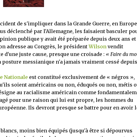
décident de s'impliquer dans la Grande Guerre, en Europe 
us déclenché par l'Allemagne, les faisaient basculer po
inion publique y avait été préparée depuis deux ans et 
son adresse au Congrès, le président
Wilson
vendit
e d'une juste cause, presque une croisade :
« Faire du m
 La posture messianique n'a jamais vraiment cessé depuis
e Nationale
est constitué exclusivement de « négros »,
'ils soient américains ou non, éduqués ou non, métis 
s désigne au racialisme américain comme fondamentalem
gagé pour une raison qui lui est propre, les hommes du
uropéenne. Ils devront presque se battre pour en avoir l
lancs, moins bien équipés (jusqu'à être si dépourvus