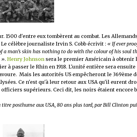
ur. 1500 d'entre eux tombèrent au combat. Les Allemand
. Le célèbre journaliste Irvin S. Cobb écrivit :
« If ever proo
of a man’s skin has nothing to do with the colour of his soul t
 »
.
Henry Johnson
sera le premier Américain à obtenir 
r à passer le Rhin en 1918. L'unité entière sera ensuite
ravoure. Mais les autorités US empêcheront le 369ème d
ysées. Ce n'est qu'à leur retour aux USA qu'il eurent dro
fficiers supérieurs. Ceci dit, les noirs étaient encore 
titre posthume aux USA, 80 ans plus tard, par Bill Clinton pui