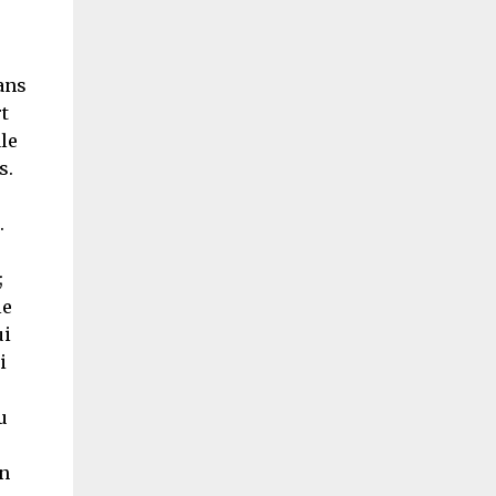
dans
t
le
s.
.
;
le
ui
i
u
en