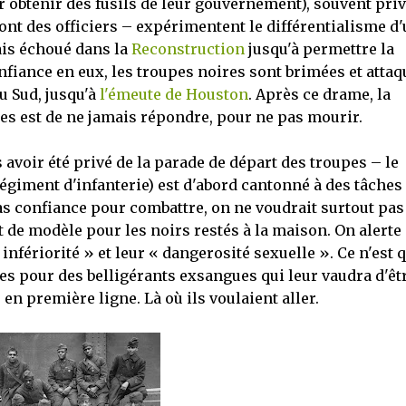
ur obtenir des fusils de leur gouvernement), souvent pri
nt des officiers – expérimentent le différentialisme d
mais échoué dans la
Reconstruction
jusqu'à permettre la
onfiance en eux, les troupes noires sont brimées et atta
u Sud, jusqu'à
l'émeute de Houston
. Après ce drame, la
res est de ne jamais répondre, pour ne pas mourir.
voir été privé de la parade de départ des troupes – le
égiment d'infanterie) est d'abord cantonné à des tâches
as confiance pour combattre, on ne voudrait surtout pas
t de modèle pour les noirs restés à la maison. On alerte
infériorité » et leur « dangerosité sexuelle ». Ce n'est 
hes pour des belligérants exsangues qui leur vaudra d'êt
en première ligne. Là où ils voulaient aller.