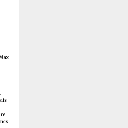
 Max
l
ais
pre
ancs