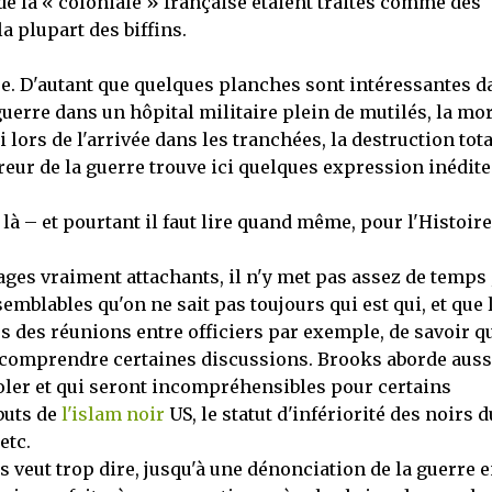
e la « coloniale » française étaient traités comme des
 plupart des biffins.
naître. D'autant que quelques planches sont intéressantes 
 guerre dans un hôpital militaire plein de mutilés, la mor
ors de l'arrivée dans les tranchées, la destruction tota
ur de la guerre trouve ici quelques expression inédite
là – et pourtant il faut lire quand même, pour l'Histoire
ges vraiment attachants, il n'y met pas assez de temps 
emblables qu'on ne sait pas toujours qui est qui, et que 
 des réunions entre officiers par exemple, de savoir q
ux comprendre certaines discussions. Brooks aborde auss
rvoler et qui seront incompréhensibles pour certains
ébuts de
l'islam noir
US, le statut d'infériorité des noirs d
 etc.
 veut trop dire, jusqu'à une dénonciation de la guerre 