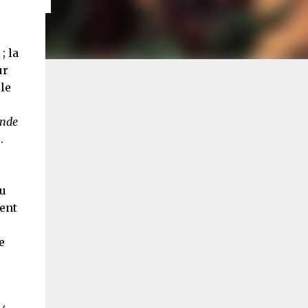
; la
ur
le
onde
.
ou
ent
e