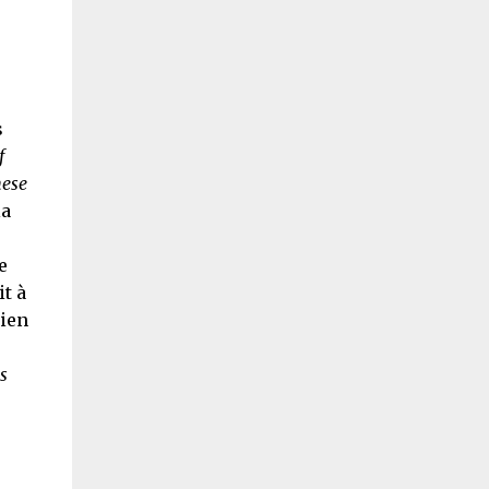
s
f
hese
la
e
it à
bien
s