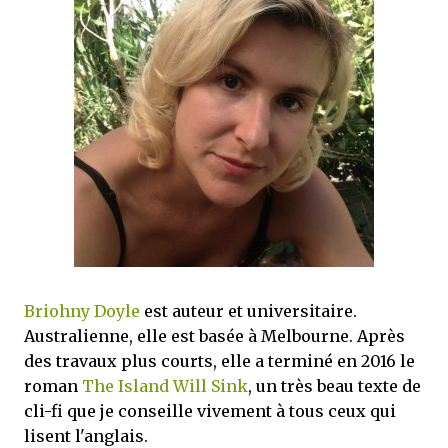
que Thomas connaissait et appréciait Olivier. Marlowe découvre une ville qu’il
ne connaissait pas, habitée par la méfiance, la peur et le rigorisme de la Ligue,
une ville pleine de mystères et de vieilles rancœurs. La Dame d...
Briohny Doyle
est auteur et universitaire.
Australienne, elle est basée à Melbourne. Après
des travaux plus courts, elle a terminé en 2016 le
roman
The Island Will Sink
, un très beau texte de
cli-fi que je conseille vivement à tous ceux qui
lisent l'anglais.