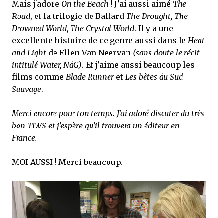
Mais j'adore
On the Beach
! J'ai aussi aimé
The
Road
, et la trilogie de Ballard
The Drought, The
Drowned World, The Crystal World
. Il y a une
excellente histoire de ce genre aussi dans le
Heat
and Light
de Ellen Van Neervan
(sans doute le récit
intitulé Water, NdG)
. Et j'aime aussi beaucoup les
films comme
Blade Runner
et
Les bêtes du Sud
Sauvage
.
Merci encore pour ton temps. J'ai adoré discuter du très
bon TIWS et j'espère qu'il trouvera un éditeur en
France.
MOI AUSSI ! Merci beaucoup.