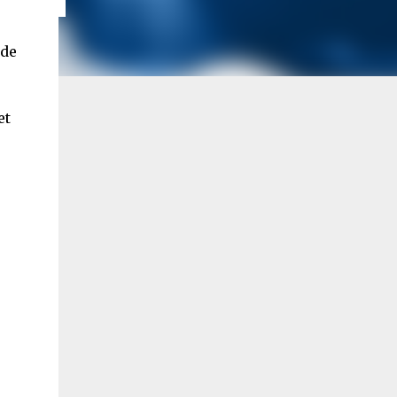
 de
et