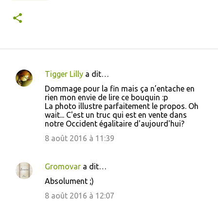
Tigger Lilly
a dit…
C
Dommage pour la fin mais ça n’entache en
o
rien mon envie de lire ce bouquin :p
La photo illustre parfaitement le propos. Oh
m
wait... C'est un truc qui est en vente dans
m
notre Occident égalitaire d'aujourd'hui?
e
8 août 2016 à 11:39
n
t
Gromovar
a dit…
a
Absolument ;)
i
8 août 2016 à 12:07
r
e