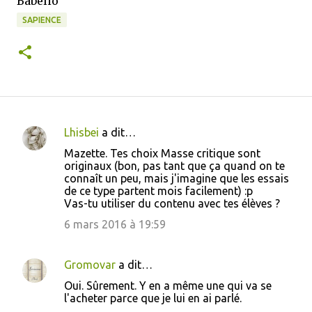
Babelio
SAPIENCE
Lhisbei
a dit…
C
Mazette. Tes choix Masse critique sont
o
originaux (bon, pas tant que ça quand on te
connaît un peu, mais j'imagine que les essais
m
de ce type partent mois facilement) :p
m
Vas-tu utiliser du contenu avec tes élèves ?
e
6 mars 2016 à 19:59
n
t
Gromovar
a dit…
a
Oui. Sûrement. Y en a même une qui va se
i
l'acheter parce que je lui en ai parlé.