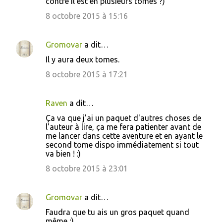
contre il est en plusieurs tomes ?)
m
8 octobre 2015 à 15:16
m
e
Gromovar
a dit…
n
Il y aura deux tomes.
t
8 octobre 2015 à 17:21
a
i
Raven
a dit…
r
Ça va que j'ai un paquet d'autres choses de
e
l'auteur à lire, ça me fera patienter avant de
s
me lancer dans cette aventure et en ayant le
second tome dispo immédiatement si tout
va bien ! :)
8 octobre 2015 à 23:01
Gromovar
a dit…
Faudra que tu ais un gros paquet quand
même ;)