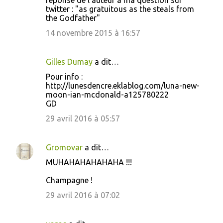
réponse de l'auteur à ma question sur
twitter : "as gratuitous as the steals from
the Godfather"
14 novembre 2015 à 16:57
Gilles Dumay
a dit…
Pour info :
http://lunesdencre.eklablog.com/luna-new-
moon-ian-mcdonald-a125780222
GD
29 avril 2016 à 05:57
Gromovar
a dit…
MUHAHAHAHAHAHA !!!
Champagne !
29 avril 2016 à 07:02