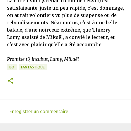
La conclusion (scénario comme dessin) est
satisfaisante, juste un peu rapide, c'est dommage,
on aurait volontiers vu plus de suspense ou de
rebondissements. Néanmoins, c'est à une belle
balade, d'une noirceur extrême, que Thierry
Lamy, assisté de Mikaël, a convié le lecteur, et
c'est avec plaisir qu'elle a été accomplie.
Promise t3, Incubus, Lamy, Mikaël
BD
FANTASTIQUE
Enregistrer un commentaire
C
o