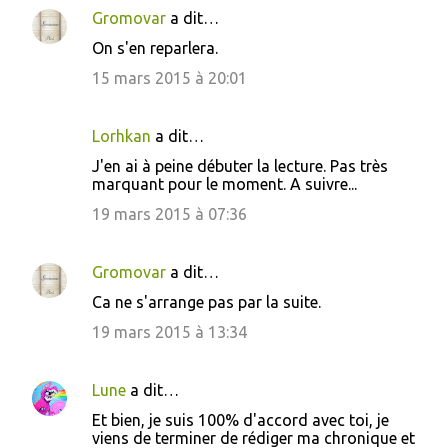
e
Gromovar
a dit…
n
On s'en reparlera.
t
15 mars 2015 à 20:01
a
i
Lorhkan
a dit…
r
J'en ai à peine débuter la lecture. Pas très
e
marquant pour le moment. A suivre...
s
19 mars 2015 à 07:36
Gromovar
a dit…
Ca ne s'arrange pas par la suite.
19 mars 2015 à 13:34
Lune
a dit…
Et bien, je suis 100% d'accord avec toi, je
viens de terminer de rédiger ma chronique et