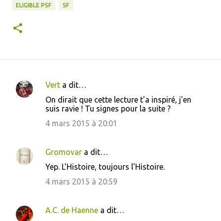
ELIGIBLE PSF
SF
Vert
a dit…
C
On dirait que cette lecture t'a inspiré, j'en
o
suis ravie ! Tu signes pour la suite ?
m
4 mars 2015 à 20:01
m
e
Gromovar
a dit…
n
Yep. L'Histoire, toujours l'Histoire.
t
4 mars 2015 à 20:59
a
i
A.C. de Haenne
a dit…
r