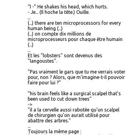
“I -” He shakes his head, which hurts.
- Je... (Il hoche la tête.) Ouille.
...
(...) there are ten microprocessors for every
human being (...)
(...) on compte dix millions de
microprocesseurs pour chaque être humain
(...)
...
Et les "lobsters" sont devenus des
"langoustes".
"Pas vraiment le gars que tu me verrais voter
pour, non ? Alors, que m'imagine-t-il pouvoir
faire pour lui ?"
"his brain feels like a surgical scalpel that's
been used to cut down trees"
->
"il a la cervelle aussi rabotée qu'un scalpel
de chirurgien qu'on aurait utilisé pour
abattre des arbres."
...
Toujours la même page :