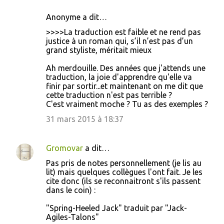
Anonyme a dit…
C
>>>>La traduction est faible et ne rend pas
o
justice à un roman qui, s’il n’est pas d’un
grand styliste, méritait mieux
m
m
Ah merdouille. Des années que j'attends une
traduction, la joie d'apprendre qu'elle va
e
finir par sortir...et maintenant on me dit que
n
cette traduction n'est pas terrible ?
C'est vraiment moche ? Tu as des exemples ?
t
31 mars 2015 à 18:37
a
i
Gromovar
a dit…
r
e
Pas pris de notes personnellement (je lis au
lit) mais quelques collègues l'ont fait. Je les
s
cite donc (ils se reconnaitront s'ils passent
dans le coin) :
"Spring-Heeled Jack" traduit par "Jack-
Agiles-Talons"