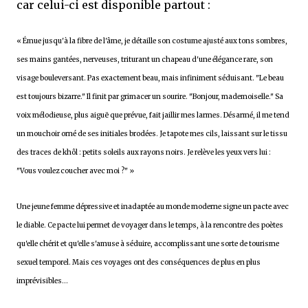
car celui-ci est disponible partout :
« Émue jusqu'à la fibre de l'âme, je détaille son costume ajusté aux tons sombres,
ses mains gantées, nerveuses, triturant un chapeau d'une élégance rare, son
visage bouleversant. Pas exactement beau, mais infiniment séduisant. "Le beau
est toujours bizarre." Il finit par grimacer un sourire. "Bonjour, mademoiselle." Sa
voix mélodieuse, plus aiguë que prévue, fait jaillir mes larmes. Désarmé, il me tend
un mouchoir orné de ses initiales brodées. Je tapote mes cils, laissant sur le tissu
des traces de khôl : petits soleils aux rayons noirs. Je relève les yeux vers lui :
"Vous voulez coucher avec moi ?" »
Une jeune femme dépressive et inadaptée au monde moderne signe un pacte avec
le diable. Ce pacte lui permet de voyager dans le temps, à la rencontre des poètes
qu'elle chérit et qu'elle s'amuse à séduire, accomplissant une sorte de tourisme
sexuel temporel. Mais ces voyages ont des conséquences de plus en plus
imprévisibles...