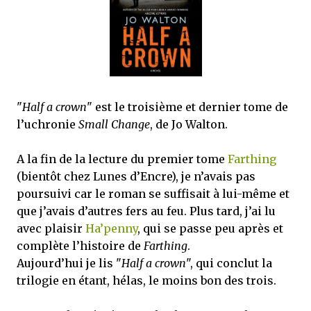
mettre sous tous les yeux. C'est cela...
"
Half a crown
" est le troisième et dernier tome de
l’uchronie
Small Change
, de Jo Walton.
A la fin de la lecture du premier tome
Farthing
(bientôt chez Lunes d’Encre), je n’avais pas
poursuivi car le roman se suffisait à lui-même et
que j’avais d’autres fers au feu. Plus tard, j’ai lu
avec plaisir
Ha’penny
, qui se passe peu après et
complète l’histoire de
Farthing
.
Aujourd’hui je lis "
Half a crown
", qui conclut la
trilogie en étant, hélas, le moins bon des trois.