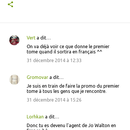
Vert
a dit…
C
On va déjà voir ce que donne le premier
o
tome quand il sortira en français ^^
m
31 décembre 2014 à 12:33
m
e
Gromovar
a dit…
n
Je suis en train de faire la promo du premier
t
tome à tous les gens que je rencontre.
a
31 décembre 2014 à 15:26
i
r
Lorhkan
a dit…
e
Donc tu es devenu l'agent de Jo Walton en