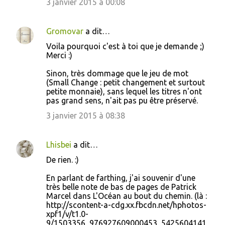
3 janvier 2015 à 00:08
Gromovar
a dit…
Voila pourquoi c'est à toi que je demande ;)
Merci :)
Sinon, très dommage que le jeu de mot
(Small Change : petit changement et surtout
petite monnaie), sans lequel les titres n'ont
pas grand sens, n'ait pas pu être préservé.
3 janvier 2015 à 08:38
Lhisbei
a dit…
De rien. :)
En parlant de farthing, j'ai souvenir d'une
très belle note de bas de pages de Patrick
Marcel dans L'Océan au bout du chemin. (là :
http://scontent-a-cdg.xx.fbcdn.net/hphotos-
xpf1/v/t1.0-
9/1503356_976927609000453_5425604141