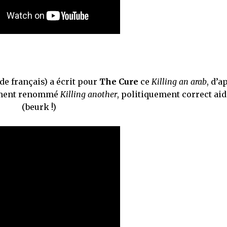
de français) a écrit pour
The Cure
ce
Killing an arab
, d’a
emment renommé
Killing another
, politiquement correct ai
(beurk !)