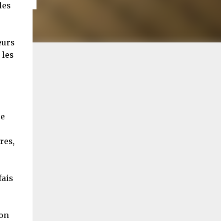
les
eurs
 les
re
res,
fais
son