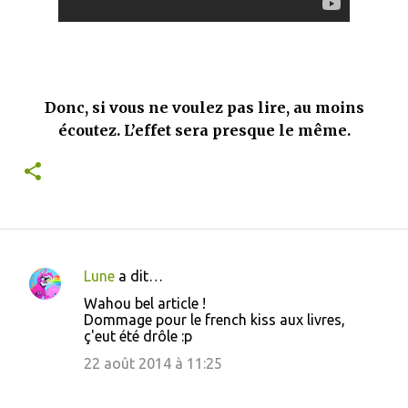
Donc, si vous ne voulez pas lire, au moins
écoutez. L’effet sera presque le même.
Lune
a dit…
C
Wahou bel article !
o
Dommage pour le french kiss aux livres,
ç'eut été drôle :p
m
m
22 août 2014 à 11:25
e