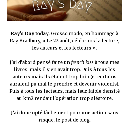
que Thomas connaissait et appréciait Olivier. Marlowe découvre une ville qu’il
ne connaissait pas, habitée par la méfiance, la peur et le rigorisme de la Ligue,
une ville pleine de mystères et de vieilles rancœurs. La Dame d...
Ray’s Day today
. Grosso modo, en hommage à
Ray Bradbury, « Le 22 août, célébrons la lecture,
les auteurs et les lecteurs ».
J’ai d’abord pensé faire un
french kiss
à tous mes
livres, mais il y en avait trop. Puis à tous les
auteurs mais ils étaient trop loin (et certains
auraient pu mal le prendre et devenir violents).
Puis à tous les lecteurs, mais leur faible densité
au km2 rendait l’opération trop aléatoire.
J’ai donc opté lâchement pour une action sans
risque, le post de blog.