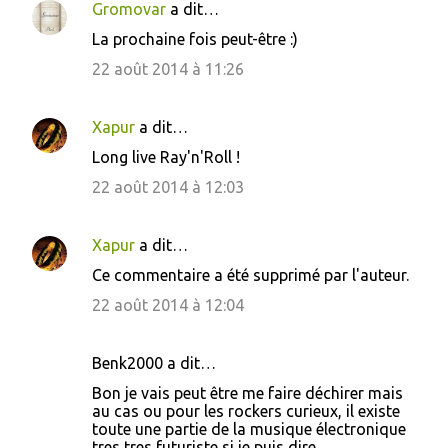
n
Gromovar
a dit…
t
La prochaine fois peut-être :)
a
22 août 2014 à 11:26
i
r
Xapur
a dit…
e
Long live Ray'n'Roll !
s
22 août 2014 à 12:03
Xapur
a dit…
Ce commentaire a été supprimé par l'auteur.
22 août 2014 à 12:04
Benk2000 a dit…
Bon je vais peut être me faire déchirer mais
au cas ou pour les rockers curieux, il existe
toute une partie de la musique électronique
tres tres futuriste si je puis dire ...