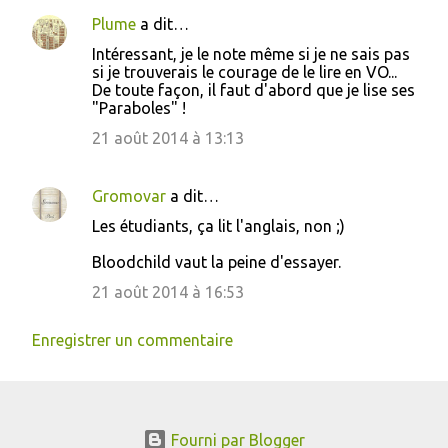
Plume
a dit…
C
Intéressant, je le note même si je ne sais pas
o
si je trouverais le courage de le lire en VO...
De toute façon, il faut d'abord que je lise ses
m
"Paraboles" !
m
21 août 2014 à 13:13
e
n
Gromovar
a dit…
t
Les étudiants, ça lit l'anglais, non ;)
a
i
Bloodchild vaut la peine d'essayer.
r
21 août 2014 à 16:53
e
Enregistrer un commentaire
s
Fourni par Blogger