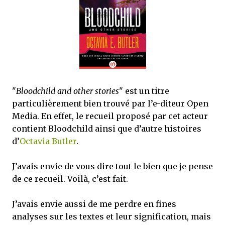
que Thomas connaissait et appréciait Olivier. Marlowe découvre une ville qu’il
ne connaissait pas, habitée par la méfiance, la peur et le rigorisme de la Ligue,
une ville pleine de mystères et de vieilles rancœurs. La Dame d...
"
Bloodchild and other stories
" est un titre
particulièrement bien trouvé par l’e-diteur Open
Media. En effet, le recueil proposé par cet acteur
contient Bloodchild ainsi que d’autre histoires
d’
Octavia Butler
.
J’avais envie de vous dire tout le bien que je pense
de ce recueil. Voilà, c’est fait.
J’avais envie aussi de me perdre en fines
analyses sur les textes et leur signification, mais