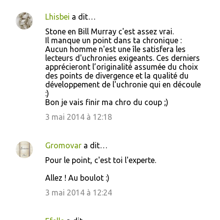
Lhisbei
a dit…
C
Stone en Bill Murray c'est assez vrai.
o
Il manque un point dans ta chronique :
Aucun homme n'est une île satisfera les
m
lecteurs d'uchronies exigeants. Ces derniers
m
apprécieront l’originalité assumée du choix
des points de divergence et la qualité du
e
développement de l'uchronie qui en découle
n
:)
Bon je vais finir ma chro du coup ;)
t
3 mai 2014 à 12:18
a
i
Gromovar
a dit…
r
e
Pour le point, c'est toi l'experte.
s
Allez ! Au boulot :)
3 mai 2014 à 12:24