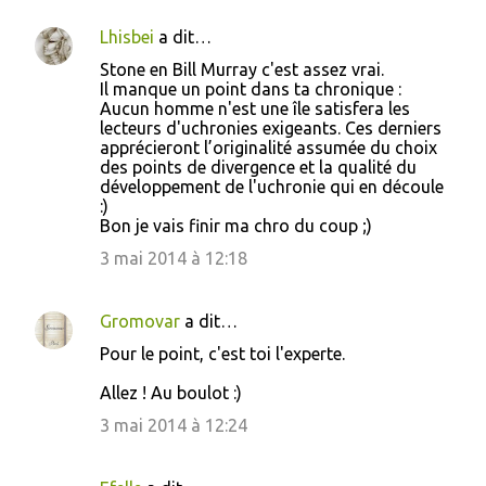
Lhisbei
a dit…
C
Stone en Bill Murray c'est assez vrai.
o
Il manque un point dans ta chronique :
Aucun homme n'est une île satisfera les
m
lecteurs d'uchronies exigeants. Ces derniers
m
apprécieront l’originalité assumée du choix
des points de divergence et la qualité du
e
développement de l'uchronie qui en découle
n
:)
Bon je vais finir ma chro du coup ;)
t
3 mai 2014 à 12:18
a
i
Gromovar
a dit…
r
e
Pour le point, c'est toi l'experte.
s
Allez ! Au boulot :)
3 mai 2014 à 12:24