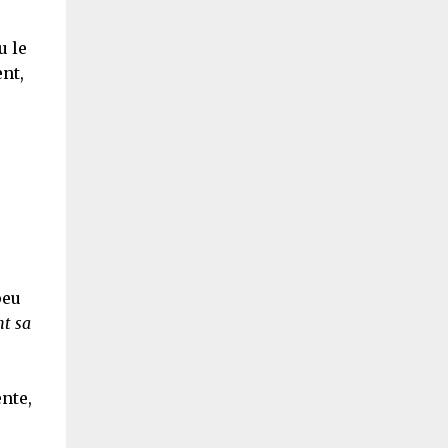
u le
nt,
peu
nt sa
nte,