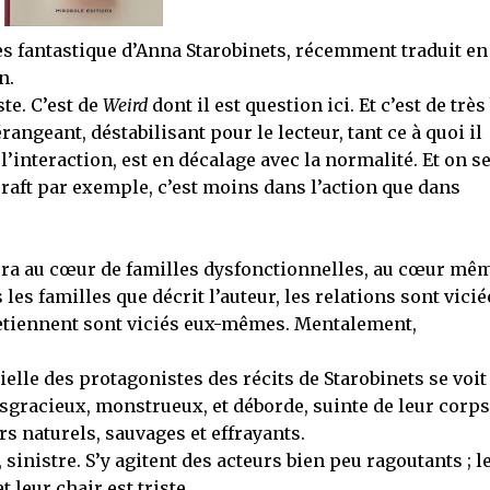
les fantastique d’Anna Starobinets, récemment traduit en
n.
ste. C’est de
Weird
dont il est question ici. Et c’est de très
érangeant, déstabilisant pour le lecteur, tant ce à quoi il
 l’interaction, est en décalage avec la normalité. Et on s
raft par exemple, c’est moins dans l’action que dans
gera au cœur de familles dysfonctionnelles, au cœur mê
es familles que décrit l’auteur, les relations sont vicié
tretiennent sont viciés eux-mêmes. Mentalement,
elle des protagonistes des récits de Starobinets se voit
 disgracieux, monstrueux, et déborde, suinte de leur corps
s naturels, sauvages et effrayants.
sinistre. S’y agitent des acteurs bien peu ragoutants ; l
 leur chair est triste.