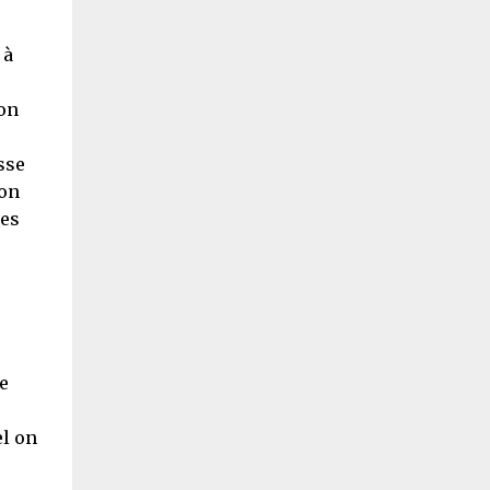
 à
çon
sse
son
les
e
el on