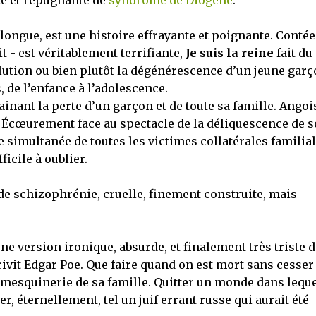
te et répugnante de
syndrome de Diogène
.
us longue, est une histoire effrayante et poignante. Contée
it - est véritablement terrifiante,
Je suis la reine
fait du
volution ou bien plutôt la dégénérescence d’un jeune gar
, de l’enfance à l’adolescence.
nant la perte d’un garçon et de toute sa famille. Angoi
it. Écœurement face au spectacle de la déliquescence de 
e simultanée de toutes les victimes collatérales familia
ifficile à oublier.
 de schizophrénie, cruelle, finement construite, mais
e version ironique, absurde, et finalement très triste d
ivit Edgar Poe. Que faire quand on est mort sans cesser
la mesquinerie de sa famille. Quitter un monde dans lequ
r, éternellement, tel un juif errant russe qui aurait été