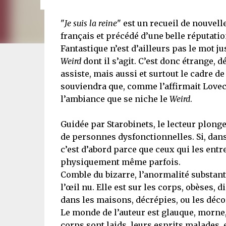
"
Je suis la reine
" est un recueil de nouvel
français et précédé d’une belle réputatio
Fantastique n’est d’ailleurs pas le mot ju
Weird
dont il s’agit. C’est donc étrange, d
assiste, mais aussi et surtout le cadre de
souviendra que, comme l’affirmait Lovec
l’ambiance que se niche le
Weird
.
Guidée par Starobinets, le lecteur plon
de personnes dysfonctionnelles. Si, dans l
c’est d’abord parce que ceux qui les en
physiquement même parfois.
Comble du bizarre, l’anormalité substanti
l’œil nu. Elle est sur les corps, obèses,
dans les maisons, décrépies, ou les décor
Le monde de l’auteur est glauque, morne, 
corps sont laids, leurs esprits malades, et