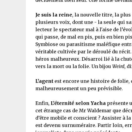
décidément bien seul. Une forme dévian
Je suis la reine
, la nouvelle titre, la pl
plusieurs voix, dont une - la seule qui sa
lecteur le spectateur mal à l'aise de l’é
qui passe, de mal en pis, puis en bien pis
Symbiose ou parasitisme maléfique entrai
véritable cultivée par le déroulé du réc
héros malheureux. Désarroi lié à la chut
vers la mort ou la folie. Un bijou
Weird
, d
L’agent
est encore une histoire de folie,
malheureusement un peu prévisible.
Enfin,
L’éternité selon Yacha
présente un
cet étrange cas de Mr Waldemar que décr
d’être mobile et conscient ? Assister à 
est devenu surnuméraire. Partir loin, erre