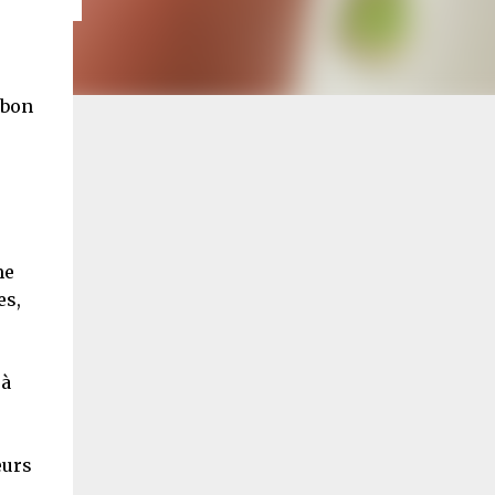
 bon
e
me
es,
 à
eurs