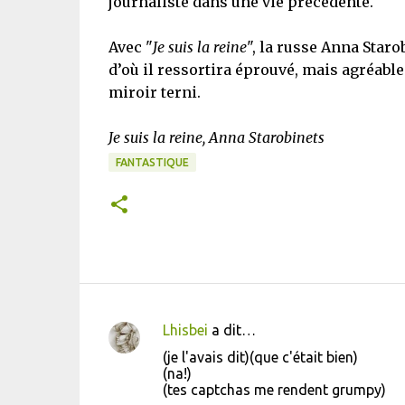
journaliste dans une vie précédente.
Avec "
Je suis la reine
", la russe Anna Staro
d’où il ressortira éprouvé, mais agréablem
miroir terni.
Je suis la reine, Anna Starobinets
FANTASTIQUE
Lhisbei
a dit…
C
(je l'avais dit)(que c'était bien)
o
(na!)
(tes captchas me rendent grumpy)
m