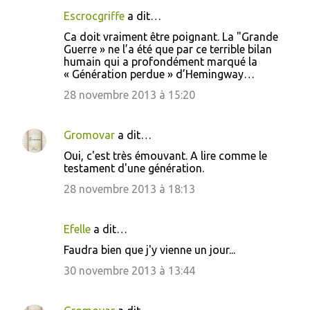
Escrocgriffe
a dit…
C
Ca doit vraiment être poignant. La "Grande
o
Guerre » ne l’a été que par ce terrible bilan
humain qui a profondément marqué la
m
« Génération perdue » d’Hemingway…
m
28 novembre 2013 à 15:20
e
n
Gromovar
a dit…
t
Oui, c'est très émouvant. A lire comme le
a
testament d'une génération.
i
28 novembre 2013 à 18:13
r
e
Efelle
a dit…
s
Faudra bien que j'y vienne un jour...
30 novembre 2013 à 13:44