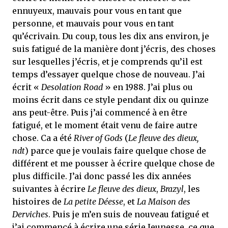
ennuyeux, mauvais pour vous en tant que
personne, et mauvais pour vous en tant
qu’écrivain. Du coup, tous les dix ans environ, je
suis fatigué de la manière dont j’écris, des choses
sur lesquelles j’écris, et je comprends qu’il est
temps d’essayer quelque chose de nouveau. J’ai
écrit «
Desolation Road
» en 1988. J’ai plus ou
moins écrit dans ce style pendant dix ou quinze
ans peut-être. Puis j’ai commencé à en être
fatigué, et le moment était venu de faire autre
chose. Ca a été
River of Gods
(
Le fleuve des dieux,
ndt
) parce que je voulais faire quelque chose de
différent et me pousser à écrire quelque chose de
plus difficile. J’ai donc passé les dix années
suivantes à écrire
Le fleuve des dieux
,
Brazyl
, les
histoires de
La petite Déesse
, et
La Maison des
Derviches
. Puis je m’en suis de nouveau fatigué et
j’ai commencé à écrire une série Jeunesse, ce que