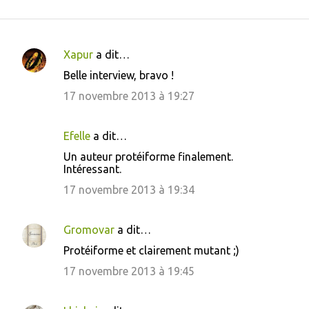
Xapur
a dit…
C
Belle interview, bravo !
o
17 novembre 2013 à 19:27
m
m
Efelle
a dit…
e
Un auteur protéiforme finalement.
n
Intéressant.
t
17 novembre 2013 à 19:34
a
i
Gromovar
a dit…
r
Protéiforme et clairement mutant ;)
e
17 novembre 2013 à 19:45
s