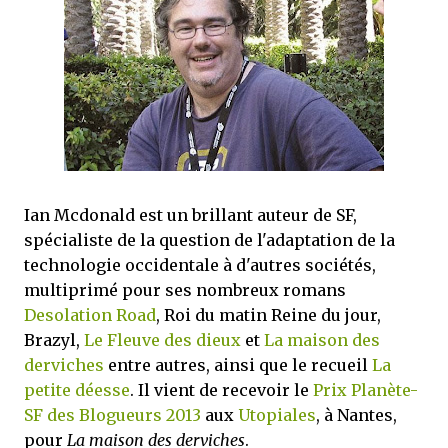
que Thomas connaissait et appréciait Olivier. Marlowe découvre une ville qu’il
ne connaissait pas, habitée par la méfiance, la peur et le rigorisme de la Ligue,
une ville pleine de mystères et de vieilles rancœurs. La Dame d...
Ian Mcdonald est un brillant auteur de SF,
spécialiste de la question de l'adaptation de la
technologie occidentale à d'autres sociétés,
multiprimé pour ses nombreux romans
Desolation Road
, Roi du matin Reine du jour,
Brazyl,
Le Fleuve des dieux
et
La maison des
derviches
entre autres, ainsi que le recueil
La
petite déesse
. Il vient de recevoir le
Prix Planète-
SF des Blogueurs 2013
aux
Utopiales
, à Nantes,
pour
La maison des derviches
.