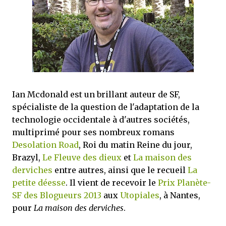
mettre sous tous les yeux. C'est cela...
Ian Mcdonald est un brillant auteur de SF,
spécialiste de la question de l'adaptation de la
technologie occidentale à d'autres sociétés,
multiprimé pour ses nombreux romans
Desolation Road
, Roi du matin Reine du jour,
Brazyl,
Le Fleuve des dieux
et
La maison des
derviches
entre autres, ainsi que le recueil
La
petite déesse
. Il vient de recevoir le
Prix Planète-
SF des Blogueurs 2013
aux
Utopiales
, à Nantes,
pour
La maison des derviches
.