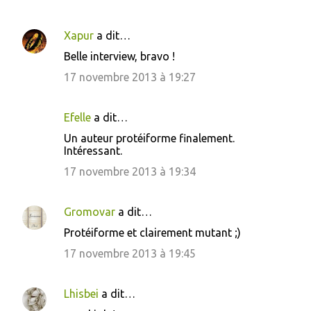
Xapur
a dit…
C
Belle interview, bravo !
o
17 novembre 2013 à 19:27
m
m
Efelle
a dit…
e
Un auteur protéiforme finalement.
n
Intéressant.
t
17 novembre 2013 à 19:34
a
i
Gromovar
a dit…
r
Protéiforme et clairement mutant ;)
e
17 novembre 2013 à 19:45
s
Lhisbei
a dit…