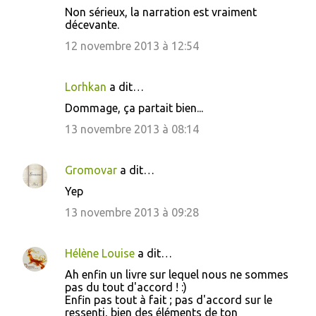
Non sérieux, la narration est vraiment
r
décevante.
e
12 novembre 2013 à 12:54
s
Lorhkan
a dit…
Dommage, ça partait bien...
13 novembre 2013 à 08:14
Gromovar
a dit…
Yep
13 novembre 2013 à 09:28
Hélène Louise
a dit…
Ah enfin un livre sur lequel nous ne sommes
pas du tout d'accord ! :)
Enfin pas tout à fait ; pas d'accord sur le
ressenti, bien des éléments de ton