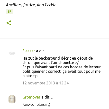
Ancillary Justice, Ann Leckie
SF
Elessar
a dit…
C
Ha zut le background décrit en début de
o
chronique avait l'air chouette :-/
Et puis faisant parti de ces hordes de lecteur
m
politiquement correct, ça avait tout pour me
m
plaire :-p
e
12 novembre 2013 à 12:24
n
t
Gromovar
a dit…
a
Fais-toi plaisir ;)
i