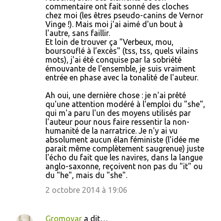
commentaire ont fait sonné des cloches
chez moi (les êtres pseudo-canins de Vernor
Vinge !). Mais moi j'ai aimé d'un bout à
l'autre, sans faillir.
Et loin de trouver ça "Verbeux, mou,
boursouflé à l’excès" (tss, tss, quels vilains
mots), j'ai été conquise par la sobriété
émouvante de l'ensemble, je suis vraiment
entrée en phase avec la tonalité de l'auteur.
Ah oui, une dernière chose : je n'ai prêté
qu'une attention modéré à l'emploi du "she",
qui m'a paru l'un des moyens utilisés par
l'auteur pour nous faire ressentir la non-
humanité de la narratrice. Je n'y ai vu
absolument aucun élan féministe (l'idée me
parait même complètement saugrenue) juste
l'écho du fait que les navires, dans la langue
anglo-saxonne, reçoivent non pas du "it" ou
du "he", mais du "she".
2 octobre 2014 à 19:06
Gromovar
a dit…