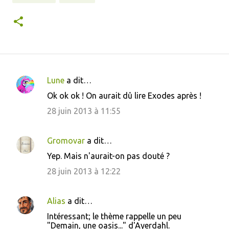
Lune
a dit…
C
Ok ok ok ! On aurait dû lire Exodes après !
o
28 juin 2013 à 11:55
m
m
Gromovar
a dit…
e
Yep. Mais n'aurait-on pas douté ?
n
28 juin 2013 à 12:22
t
a
i
Alias
a dit…
r
Intéressant; le thème rappelle un peu
"Demain, une oasis..." d'Ayerdahl.