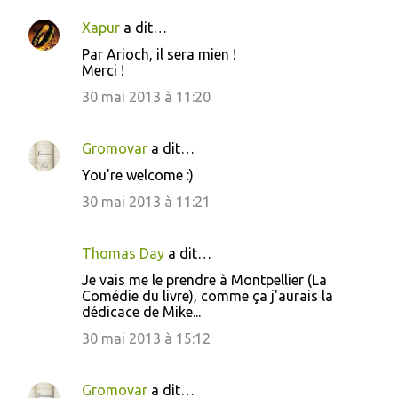
Xapur
a dit…
C
Par Arioch, il sera mien !
o
Merci !
m
30 mai 2013 à 11:20
m
e
Gromovar
a dit…
n
You're welcome :)
t
30 mai 2013 à 11:21
a
i
Thomas Day
a dit…
r
Je vais me le prendre à Montpellier (La
e
Comédie du livre), comme ça j'aurais la
s
dédicace de Mike...
30 mai 2013 à 15:12
Gromovar
a dit…