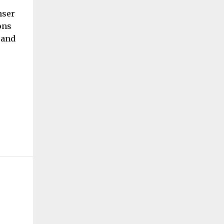
nser
ons
uand