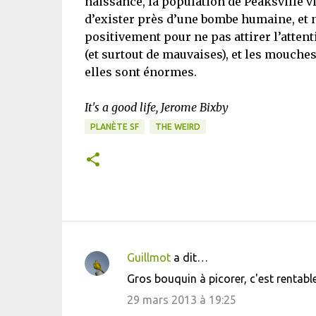
naissance, la population de Peaksville v
d’exister près d’une bombe humaine, et n
positivement pour ne pas attirer l’attent
(et surtout de mauvaises), et les mouche
elles sont énormes.
It's a good life, Jerome Bixby
PLANÈTE SF
THE WEIRD
Guillmot
a dit…
C
Gros bouquin à picorer, c'est rentab
o
29 mars 2013 à 19:25
m