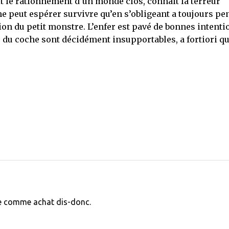
it le rationnement d’un monde clos, connait la terreur
e peut espérer survivre qu’en s’obligeant a toujours pe
ion du petit monstre. L’enfer est pavé de bonnes intenti
s du coche sont décidément insupportables, a fortiori q
le comme achat dis-donc.