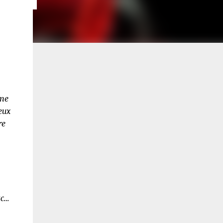
mme
eux
re
tc…