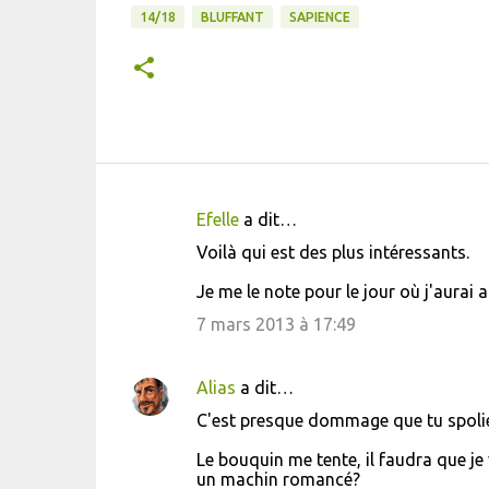
14/18
BLUFFANT
SAPIENCE
Efelle
a dit…
C
Voilà qui est des plus intéressants.
o
Je me le note pour le jour où j'aurai 
m
m
7 mars 2013 à 17:49
e
n
Alias
a dit…
t
C'est presque dommage que tu spoli
a
Le bouquin me tente, il faudra que je
i
un machin romancé?