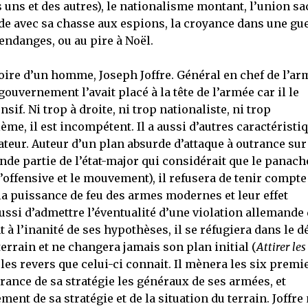
 uns et des autres), le nationalisme montant, l’union sa
ande avec sa chasse aux espions, la croyance dans une gu
vendanges, ou au pire à Noël.
oire d’un homme, Joseph Joffre. Général en chef de l’ar
gouvernement l’avait placé à la tête de l’armée car il le
f. Ni trop à droite, ni trop nationaliste, ni trop
ème, il est incompétent. Il a aussi d’autres caractéristi
lateur. Auteur d’un plan absurde d’attaque à outrance sur
rande partie de l’état-major qui considérait que le panach
l’offensive et le mouvement), il refusera de tenir compte
a puissance de feu des armes modernes et leur effet
 aussi d’admettre l’éventualité d’une violation allemande
 à l’inanité de ses hypothèses, il se réfugiera dans le d
terrain et ne changera jamais son plan initial (
Attirer les
 les revers que celui-ci connait. Il mènera les six premi
rance de sa stratégie les généraux de ses armées, et
nt de sa stratégie et de la situation du terrain. Joffre