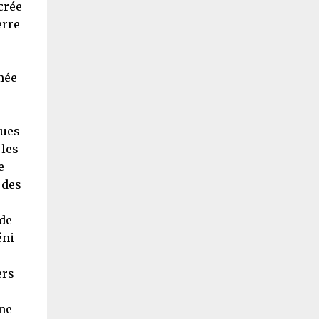
crée
erre
mée
ques
 les
e
 des
 de
éni
ers
 ne