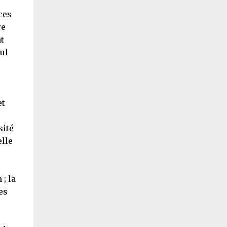
ces
re
t
ul
et
sité
elle
 ; la
es