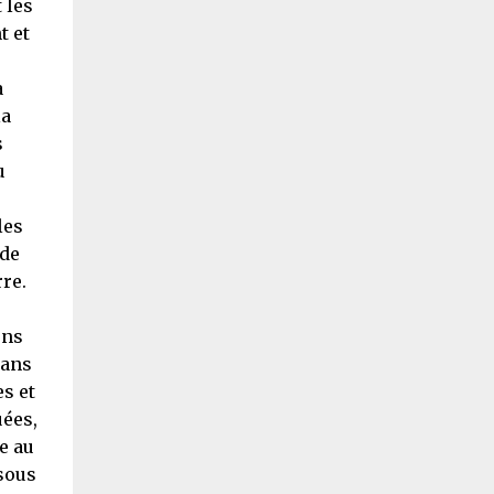
 les
t et
à
la
s
u
les
 de
re.
ons
dans
es et
uées,
e au
sous