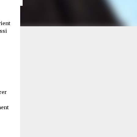
vient
ssi
rer
ment