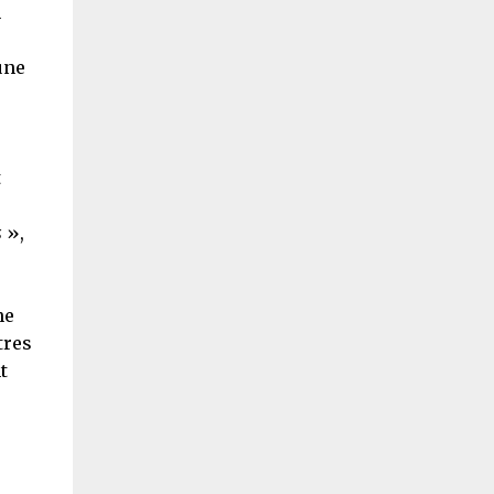
n
une
t
s
»,
ne
tres
t