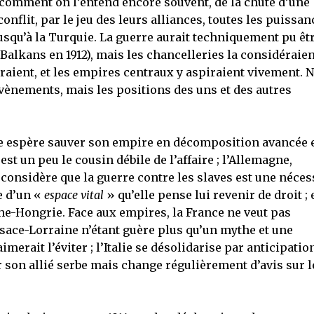
t, comment on l’entend encore souvent, de la chute d’une
flit, par le jeu des leurs alliances, toutes les puissan
usqu’à la Turquie. La guerre aurait techniquement pu êt
es Balkans en 1912), mais les chancelleries la considéraien
raient, et les empires centraux y aspiraient vivement. N
évènements, mais les positions des uns et des autres
lle espère sauver son empire en décomposition avancée 
est un peu le cousin débile de l’affaire ; l’Allemagne,
 considère que la guerre contre les slaves est une néces
e d’un «
espace vital
» qu’elle pense lui revenir de droit ; 
che-Hongrie. Face aux empires, la France ne veut pas
lsace-Lorraine n’étant guère plus qu’un mythe et une
merait l’éviter ; l’Italie se désolidarise par anticipation
 son allié serbe mais change régulièrement d’avis sur l