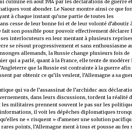
ui culmine en aout 1914 par les déclarations de guerre et
atiques vont abonder. Le Naour montre ainsi ce que fon
ant à chaque instant qu’une partie de toutes les
ns cesse de leur bonne foi et de leur volonté d’aboutir 
 fait son possible pour pouvoir effectivement déclarer 
 ses interlocuteurs en leur mentant à plusieurs reprise
leterre se résout progressivement et sans enthousiasme a
ensonges allemands, la Russie change plusieurs fois de
ier qui a parlé, quant à la France, elle tente de modérer 
Angleterre que la Russie est contrainte à la guerre afin
ssent par obtenir ce qu’ils veulent, l’Allemagne a sa guer
atique qui va de l’assassinat de l’archiduc aux déclarati
uvernements, dans leurs discussions, tordent la réalité 
t les militaires prennent souvent le pas sur les politiqu
 informations, il voit les dépêches diplomatiques tronq
qu’elles ne « risquent » d’amener une solution pacifiqu
rares points, l’Allemagne ment à tous et pousse au feu 