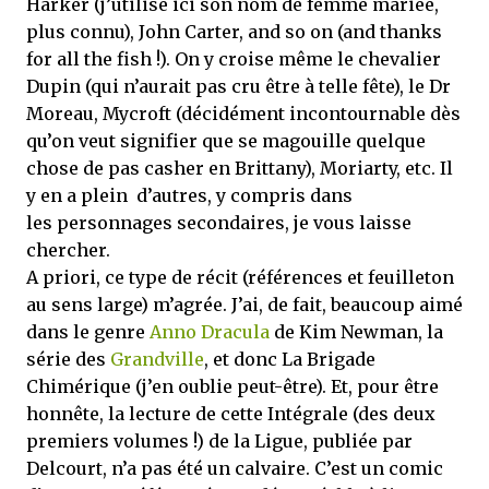
Harker (j’utilise ici son nom de femme mariée,
plus connu), John Carter, and so on (and thanks
for all the fish !). On y croise même le chevalier
Dupin (qui n’aurait pas cru être à telle fête), le Dr
Moreau, Mycroft (décidément incontournable dès
qu’on veut signifier que se magouille quelque
chose de pas casher en Brittany), Moriarty, etc. Il
y en a plein d’autres, y compris dans
les personnages secondaires, je vous laisse
chercher.
A priori, ce type de récit (références et feuilleton
au sens large) m’agrée. J’ai, de fait, beaucoup aimé
dans le genre
Anno Dracula
de Kim Newman, la
série des
Grandville
, et donc La Brigade
Chimérique (j’en oublie peut-être). Et, pour être
honnête, la lecture de cette Intégrale (des deux
premiers volumes !) de la Ligue, publiée par
Delcourt, n’a pas été un calvaire. C’est un comic