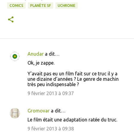
COMICS
PLANÈTE SF
UCHRONIE
Anudar
a dit…
C
Ok, je zappe.
o
Y'avait pas eu un film fait sur ce truc il y a
m
une dizaine d'années ? Le genre de machin
m
très peu indispensable ?
e
9 février 2013 à 09:37
n
t
Gromovar
a dit…
a
Le film était une adaptation ratée du truc.
i
9 février 2013 à 09:38
r