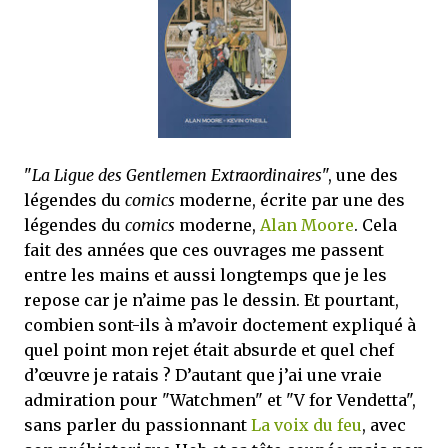
que Thomas connaissait et appréciait Olivier. Marlowe découvre une ville qu’il
ne connaissait pas, habitée par la méfiance, la peur et le rigorisme de la Ligue,
une ville pleine de mystères et de vieilles rancœurs. La Dame d...
"
La Ligue des Gentlemen Extraordinaires
", une des
légendes du
comics
moderne, écrite par une des
légendes du
comics
moderne,
Alan Moore
. Cela
fait des années que ces ouvrages me passent
entre les mains et aussi longtemps que je les
repose car je n’aime pas le dessin. Et pourtant,
combien sont-ils à m’avoir doctement expliqué à
quel point mon rejet était absurde et quel chef
d’œuvre je ratais ? D’autant que j’ai une vraie
admiration pour "Watchmen" et "V for Vendetta",
sans parler du passionnant
La voix du feu
, avec