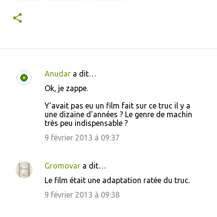
Anudar
a dit…
C
Ok, je zappe.
o
Y'avait pas eu un film fait sur ce truc il y a
m
une dizaine d'années ? Le genre de machin
m
très peu indispensable ?
e
9 février 2013 à 09:37
n
t
Gromovar
a dit…
a
Le film était une adaptation ratée du truc.
i
9 février 2013 à 09:38
r
e