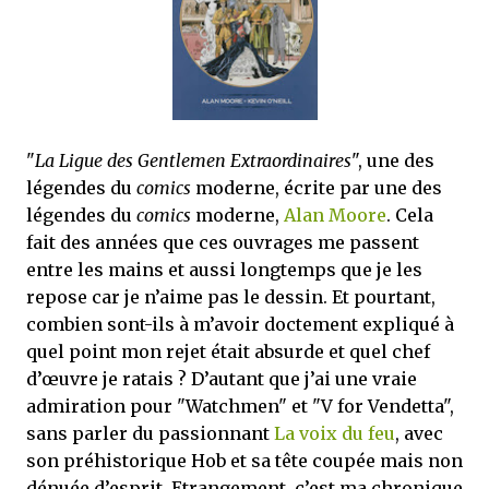
mettre sous tous les yeux. C'est cela...
"
La Ligue des Gentlemen Extraordinaires
", une des
légendes du
comics
moderne, écrite par une des
légendes du
comics
moderne,
Alan Moore
. Cela
fait des années que ces ouvrages me passent
entre les mains et aussi longtemps que je les
repose car je n’aime pas le dessin. Et pourtant,
combien sont-ils à m’avoir doctement expliqué à
quel point mon rejet était absurde et quel chef
d’œuvre je ratais ? D’autant que j’ai une vraie
admiration pour "Watchmen" et "V for Vendetta",
sans parler du passionnant
La voix du feu
, avec
son préhistorique Hob et sa tête coupée mais non
dénuée d’esprit. Etrangement, c’est ma chronique