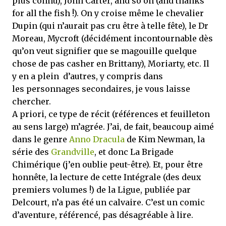
plus connu), John Carter, and so on (and thanks
for all the fish !). On y croise même le chevalier
Dupin (qui n’aurait pas cru être à telle fête), le Dr
Moreau, Mycroft (décidément incontournable dès
qu’on veut signifier que se magouille quelque
chose de pas casher en Brittany), Moriarty, etc. Il
y en a plein d’autres, y compris dans
les personnages secondaires, je vous laisse
chercher.
A priori, ce type de récit (références et feuilleton
au sens large) m’agrée. J’ai, de fait, beaucoup aimé
dans le genre
Anno Dracula
de Kim Newman, la
série des
Grandville
, et donc La Brigade
Chimérique (j’en oublie peut-être). Et, pour être
honnête, la lecture de cette Intégrale (des deux
premiers volumes !) de la Ligue, publiée par
Delcourt, n’a pas été un calvaire. C’est un comic
d’aventure, référencé, pas désagréable à lire.