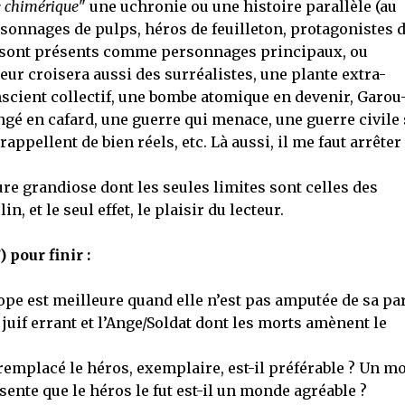
e chimérique
" une uchronie ou une histoire parallèle (au
sonnages de pulps, héros de feuilleton, protagonistes 
) sont présents comme personnages principaux, ou
eur croisera aussi des surréalistes, une plante extra-
conscient collectif, une bombe atomique en devenir, Garou
é en cafard, une guerre qui menace, une guerre civile 
appellent de bien réels, etc. Là aussi, il me faut arrêter 
re grandiose dont les seules limites sont celles des
 et le seul effet, le plaisir du lecteur.
pour finir :
rope est meilleure quand elle n’est pas amputée de sa pa
juif errant et l’Ange/Soldat dont les morts amènent le
 remplacé le héros, exemplaire, est-il préférable ? Un m
ente que le héros le fut est-il un monde agréable ?