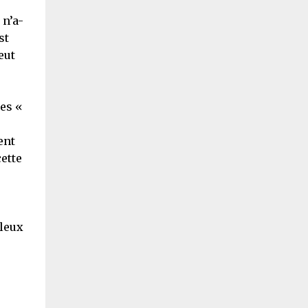
 n’a-
st
eut
,
des «
ent
ette
lleux