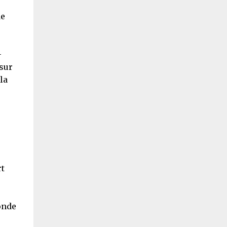
de
-
sur
la
rt
onde