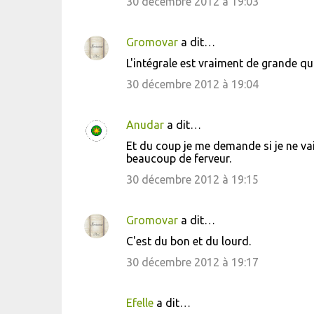
30 décembre 2012 à 19:03
m
e
Gromovar
a dit…
n
L'intégrale est vraiment de grande qua
t
30 décembre 2012 à 19:04
a
i
Anudar
a dit…
r
Et du coup je me demande si je ne vai
e
beaucoup de ferveur.
s
30 décembre 2012 à 19:15
Gromovar
a dit…
C'est du bon et du lourd.
30 décembre 2012 à 19:17
Efelle
a dit…