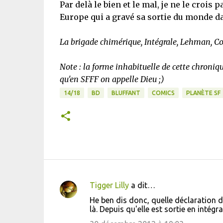
Par delà le bien et le mal, je ne le crois 
Europe qui a gravé sa sortie du monde da
La brigade chimérique, Intégrale, Lehman, Co
Note : la forme inhabituelle de cette chroniq
qu'en SFFF on appelle Dieu ;)
14/18
BD
BLUFFANT
COMICS
PLANÈTE SF
Tigger Lilly
a dit…
C
He ben dis donc, quelle déclaration d'
o
là. Depuis qu'elle est sortie en intégr
m