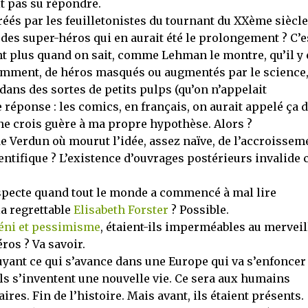
it pas su répondre.
réés par les feuilletonistes du tournant du XXème siècle
 des super-héros qui en aurait été le prolongement ? C’e
ant plus quand on sait, comme Lehman le montre, qu’il y 
amment, de héros masqués ou augmentés par le science
dans des sortes de petits pulps (qu’on n’appelait
réponse : les comics, en français, on aurait appelé ça 
 ne crois guère à ma propre hypothèse. Alors ?
de Verdun où mourut l’idée, assez naïve, de l’accroissem
tifique ? L’existence d’ouvrages postérieurs invalide c
specte quand tout le monde a commencé à mal lire
la regrettable
Elisabeth Forster
? Possible.
éni et pessimisme
, étaient-ils imperméables au mervei
ros ? Va savoir.
Fuyant ce qui s’avance dans une Europe qui va s’enfoncer
ils s’inventent une nouvelle vie. Ce sera aux humains
res. Fin de l’histoire. Mais avant, ils étaient présents.