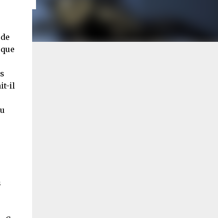
 de
sque
as
t-il
eu
s