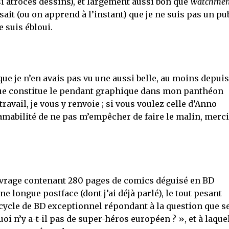
si atroces dessins), et largement aussi bon que
Watchme
n sait (ou on apprend à l’instant) que je ne suis pas un pu
je suis ébloui.
 que je n’en avais pas vu une aussi belle, au moins depuis
ue constitue le pendant graphique dans mon panthéon
avail, je vous y renvoie ; si vous voulez celle d’Anno
mabilité de ne pas m’empêcher de faire le malin, merci
vrage contenant 280 pages de comics déguisé en BD
e longue postface (dont j’ai déjà parlé), le tout pesant
n cycle de BD exceptionnel répondant à la question que s
oi n’y a-t-il pas de super-héros européen ? », et à laque