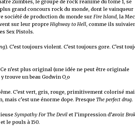
quatre Zumbies, le groupe de rock réanimé du tome 1, se
e plus grand concours rock du monde, dont le vainqueur
re société de production du monde sur
Fire Island
, la Me
vent sur leur propre
Highway to Hell
, comme ils suivaien
es Sex Pistols.
ing
). C’est toujours violent. C’est toujours gore. C’est tou
Ce n’est plus original (une idée ne peut être originale
 y trouve un beau Godwin O_o
trême. C’est vert, gris, rouge, primitivement colorisé mai
in, mais c’est une énorme dope. Presque
The perfect drug
.
rieuse
Sympathy For The Devil
et l’impression d’avoir
Bro
 et le pouls à 150.