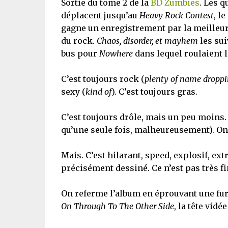
Sortie du tome 2 de la
BD Zumbies
. Les 
déplacent jusqu’au
Heavy Rock Contest
, l
gagne un enregistrement par la meilleu
du rock.
Chaos, disorder, et mayhem
les sui
bus pour
Nowhere
dans lequel roulaient l
C’est toujours rock (
plenty of name dropp
sexy (
kind of
). C’est toujours gras.
C’est toujours drôle, mais un peu moins. 
qu’une seule fois, malheureusement). On
Mais. C’est hilarant, speed, explosif, ex
précisément dessiné. Ce n’est pas très f
On referme l’album en éprouvant une fu
On Through To The Other Side
, la tête vidée