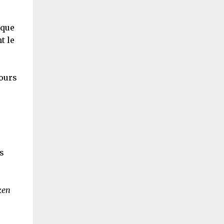
cque
t le
jours
s
ken