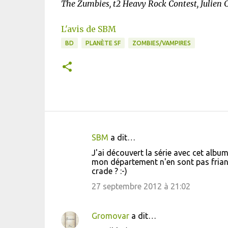
The Zumbies, t2 Heavy Rock Contest, Julien 
L'avis de SBM
BD
PLANÈTE SF
ZOMBIES/VAMPIRES
SBM
a dit…
C
J'ai découvert la série avec cet album,
o
mon département n'en sont pas friande
crade ? :-)
m
m
27 septembre 2012 à 21:02
e
n
Gromovar
a dit…