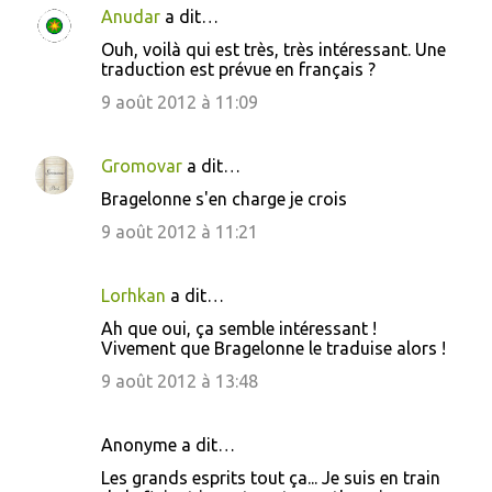
Anudar
a dit…
C
Ouh, voilà qui est très, très intéressant. Une
o
traduction est prévue en français ?
m
9 août 2012 à 11:09
m
e
Gromovar
a dit…
n
Bragelonne s'en charge je crois
t
9 août 2012 à 11:21
a
i
Lorhkan
a dit…
r
Ah que oui, ça semble intéressant !
e
Vivement que Bragelonne le traduise alors !
s
9 août 2012 à 13:48
Anonyme a dit…
Les grands esprits tout ça... Je suis en train