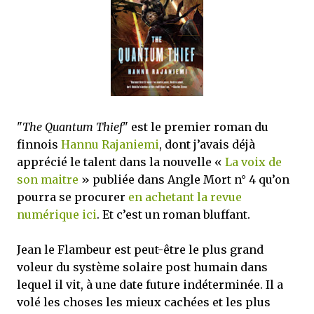
que Thomas connaissait et appréciait Olivier. Marlowe découvre une ville qu’il
ne connaissait pas, habitée par la méfiance, la peur et le rigorisme de la Ligue,
une ville pleine de mystères et de vieilles rancœurs. La Dame d...
"
The Quantum Thief
" est le premier roman du
finnois
Hannu Rajaniemi
, dont j’avais déjà
apprécié le talent dans la nouvelle «
La voix de
son maitre
» publiée dans Angle Mort n° 4 qu’on
pourra se procurer
en achetant la revue
numérique ici
. Et c’est un roman bluffant.
Jean le Flambeur est peut-être le plus grand
voleur du système solaire post humain dans
lequel il vit, à une date future indéterminée. Il a
volé les choses les mieux cachées et les plus