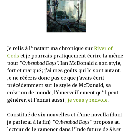
mettre sous tous les yeux. C'est cela...
Je relis à l’instant ma chronique sur
River of
Gods
et je pourrais pratiquement écrire la même
pour "
Cyberabad Days
". Ian McDonald a son style,
fort et marqué ; j’ai mes goûts qui le sont autant.
Je ne réécris donc pas ce que j’avais écrit
précédemment sur le style de McDonald, sa
création de monde, l’émerveillement qu’il peut
générer, et l’ennui aussi ;
je vous y renvoie
.
Constitué de six nouvelles et d’une novella (dont
je parlerai à la fin), "
Cyberabad Days
" propose au
lecteur de le ramener dans l’Inde future de
River