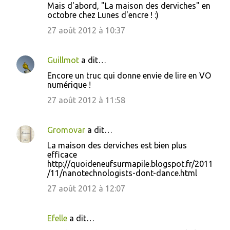
o
Mais d'abord, "La maison des derviches" en
octobre chez Lunes d'encre ! :)
m
m
27 août 2012 à 10:37
e
n
Guillmot
a dit…
t
Encore un truc qui donne envie de lire en VO
numérique !
a
27 août 2012 à 11:58
i
r
Gromovar
a dit…
e
s
La maison des derviches est bien plus
efficace
http://quoideneufsurmapile.blogspot.fr/2011
/11/nanotechnologists-dont-dance.html
27 août 2012 à 12:07
Efelle
a dit…