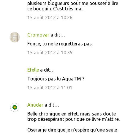
plusieurs blogueurs pour me pousser à lire
m
ce bouquin. C'est très mal.
m
15 août 2012 à 10:26
e
n
Gromovar
a dit…
t
Fonce, tu ne le regretteras pas.
a
15 août 2012 à 10:35
i
r
Efelle
a dit…
e
s
Toujours pas lu AquaTM ?
15 août 2012 à 11:01
Anudar
a dit…
Belle chronique en effet, mais sans doute
trop désespérant pour que ce livre m'attire.
Oserai-je dire que je n'espère qu'une seule