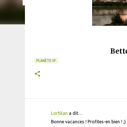
Bett
PLANÈTE SF
Lorhkan
a dit…
C
Bonne vacances ! Profites-en bien ! ;)
o