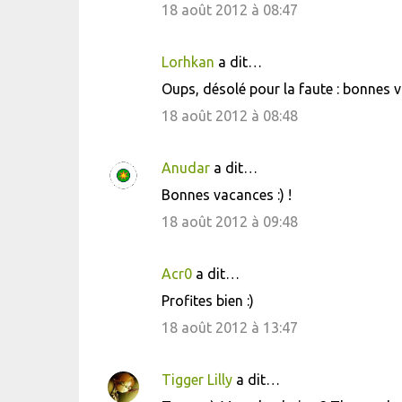
18 août 2012 à 08:47
m
m
Lorhkan
a dit…
e
Oups, désolé pour la faute : bonnes va
n
18 août 2012 à 08:48
t
a
i
Anudar
a dit…
r
Bonnes vacances :) !
e
18 août 2012 à 09:48
s
Acr0
a dit…
Profites bien :)
18 août 2012 à 13:47
Tigger Lilly
a dit…