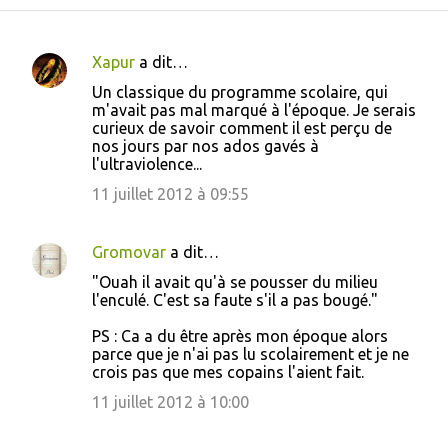
Xapur
a dit…
C
Un classique du programme scolaire, qui
o
m'avait pas mal marqué à l'époque. Je serais
curieux de savoir comment il est perçu de
m
nos jours par nos ados gavés à
m
l'ultraviolence...
e
11 juillet 2012 à 09:55
n
t
Gromovar
a dit…
a
"Ouah il avait qu'à se pousser du milieu
i
l'enculé. C'est sa faute s'il a pas bougé."
r
PS : Ca a du être après mon époque alors
e
parce que je n'ai pas lu scolairement et je ne
crois pas que mes copains l'aient fait.
s
11 juillet 2012 à 10:00