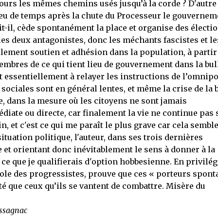
jours les mêmes chemins usés jusqu’à la corde ? D'autre
 peu de temps après la chute du Processeur le gouvernem
t-il, cède spontanément la place et organise des électio
les deux antagonistes, donc les méchants fascistes et le
ilement soutien et adhésion dans la population, à partir
membres de ce qui tient lieu de gouvernement dans la bul
nt essentiellement à relayer les instructions de l’omnip
 sociales sont en général lentes, et même la crise de la 
e, dans la mesure où les citoyens ne sont jamais
ate ou directe, car finalement la vie ne continue pas 
, et c'est ce qui me paraît le plus grave car cela sembl
ituation politique, l'auteur, dans ses trois dernières
t orientant donc inévitablement le sens à donner à la
, ce que je qualifierais d'option hobbesienne. En privilég
arole des progressistes, prouve que ces « porteurs spon
té que ceux qu’ils se vantent de combattre. Misère du
assagnac