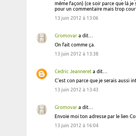
o
même façon) (ce soir parce que là je 
pour un commentaire mais trop court
m
m
13 juin 2012 à 13:06
e
n
Gromovar
a dit…
t
On fait comme ça.
a
13 juin 2012 à 13:38
i
r
Cedric Jeanneret
a dit…
e
C'est con parce que je serais aussi in
s
13 juin 2012 à 13:43
Gromovar
a dit…
Envoie moi ton adresse par le lien Co
13 juin 2012 à 16:04