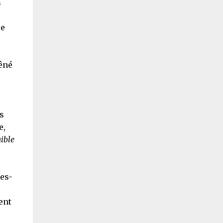
s
se
êné
s
e,
aible
tes-
ent