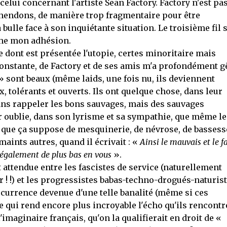
celui concernant l'artiste Sean Factory. Factory n'est pa
éhendons, de manière trop fragmentaire pour être
bulle face à son inquiétante situation. Le troisième fil 
che mon adhésion.
e dont est présentée l'utopie, certes minoritaire mais
onstante, de Factory et de ses amis m'a profondément g
» sont beaux (même laids, une fois nu, ils deviennent
, tolérants et ouverts. Ils ont quelque chose, dans leur
sans rappeler les bons sauvages, mais des sauvages
r oublie, dans son lyrisme et sa sympathie, que même le
 que ça suppose de mesquinerie, de névrose, de bassess
aints autres, quand il écrivait : «
Ainsi le mauvais et le f
 également de plus bas en vous
».
t attendue entre les fascistes de service (naturellement
r ! !) et les progressistes babas-techno-drogués-naturis
currence devenue d'une telle banalité (même si ces
e qui rend encore plus incroyable l'écho qu'ils rencontr
'imaginaire français, qu'on la qualifierait en droit de «