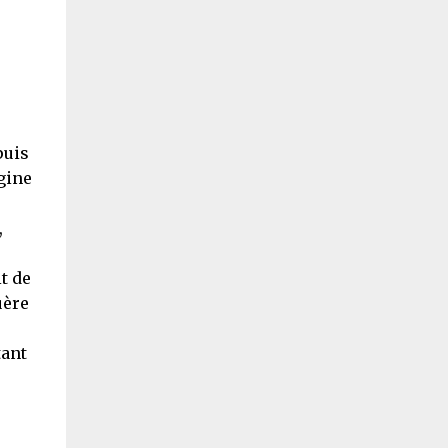
puis
gine
,
t de
uère
tant