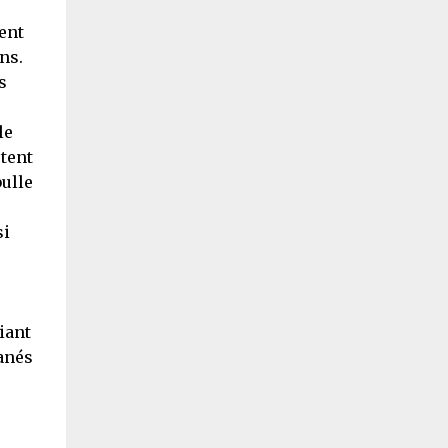
ent
ns.
s
le
otent
bulle
si
e
iant
tanés