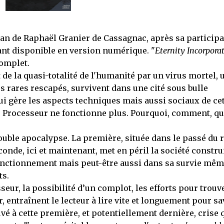
man de Raphaël Granier de Cassagnac, après sa participa
ant disponible en version numérique. "
Eternity Incorpora
 complet.
de la quasi-totalité de l'humanité par un virus mortel, 
 rares rescapés, survivent dans une cité sous bulle
i gère les aspects techniques mais aussi sociaux de ce
 le Processeur ne fonctionne plus. Pourquoi, comment, q
double apocalypse. La première, située dans le passé du r
conde, ici et maintenant, met en péril la société constru
onctionnement mais peut-être aussi dans sa survie mêm
ts.
eur, la possibilité d’un complot, les efforts pour trouv
r, entraînent le lecteur à lire vite et longuement pour sa
ouvé à cette première, et potentiellement dernière, crise 