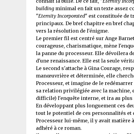
connaît la bulle. De ce fait, "
Eternity Incor
building
minimal en fait un texte assez co
"
Eternity Incorporated
" est constituée de 
principaux. De bref chapitre en bref chap
vers la résolution de l'énigme.
Le premier fil est centré sur Ange Barnett
courageuse, charismatique, mène l'enquêt
la panne du processeur. Elle dévoilera de
d'une renaissance. Elle est la seule vérit
Le second s'attache à Gina Courage, resp
manœuvrière et déterminée, elle cherche
Processeur, et imagine de le redémarrer s
sa relation privilégiée avec la machine, 
difficile) l'enquête interne, et ira au plus
En développant plus longuement ces deux
tout le potentiel de ces personnalités et
Processeur lui-même, il y avait matière 
adhéré à ce roman.