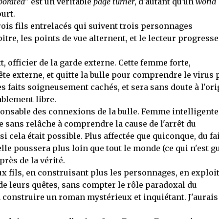
porated
" est un véritable
page turner
, d'autant qu'un
world
urt.
trois fils entrelacés qui suivent trois personnages
itre, les points de vue alternent, et le lecteur progresse
, officier de la garde externe. Cette femme forte,
e externe, et quitte la bulle pour comprendre le virus 
s faits soigneusement cachés, et sera sans doute à l'ori
ablement libre.
onsable des connexions de la bulle. Femme intelligente
 sans relâche à comprendre la cause de l'arrêt du
i cela était possible. Plus affectée que quiconque, du fai
elle poussera plus loin que tout le monde (ce qui n'est g
 près de la vérité.
 fils, en construisant plus les personnages, en exploi
 de leurs quêtes, sans compter le rôle paradoxal du
à construire un roman mystérieux et inquiétant. J'aurais