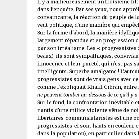
Il y a malheureusement un troisième fil, 
dans l'enquête. Par ses yeux, nous appr
convaincante, la réaction du peuple de la 
veut politique, d'une manière qui empê
Sur la forme d'abord, la manière idylliqu
largement répandue et en progression c
par son irréalisme. Les « progressistes 
beaux), ils sont sympathiques, conviviaux
innocence et leur pureté, qui n'est pas 
intelligents. Superbe amalgame ! L'auteu
progressistes sont de vrais gens avec ce
comme l’expliquait Khalil Gibran, entre m
ne peuvent tomber au-dessous de ce qu’il y a
Sur le fond, la confrontation inévitable e
nantis d'une milice violente vêtue de noi
libertaires-communautaristes est une oc
progressistes-ci sont hauts en couleur c
dans la population), en particulier dans l