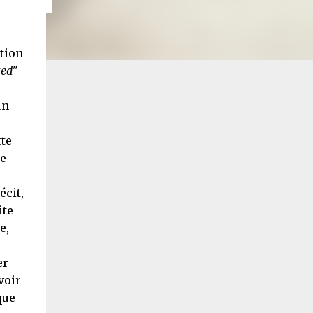
tion
ted
"
un
tte
ue
écit,
ite
e,
er
voir
que