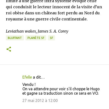
limité à une guerre intra système évoque celle
qui conduisit le lecteur innocent de la visite d’un
roi obèse dans un château fort perdu au Nord du
royaume à une guerre civile continentale.
Leviathan wakes, James S. A. Corey
BLUFFANT
PLANÈTE SF
SF
Efelle
a dit…
C
Vendu !
o
On va attendre pour voir s'il choppe le Hugo
et gagne sa traduction sinon ce sera en VO.
m
m
27 mai 2012 à 12:00
e