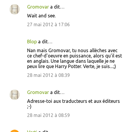
n
Gromovar
a dit…
t
Wait and see.
a
27 mai 2012 à 17:06
i
r
Blop
a dit…
e
Nan mais Gromovar, tu nous allèches avec
s
ce chef-d'oeuvre en puissance, alors qu'il est
en anglais. Une langue dans laquelle je ne
peux lire que Harry Potter. Verte, je suis....;)
28 mai 2012 à 08:39
Gromovar
a dit…
Adresse-toi aux traducteurs et aux éditeurs
;-)
28 mai 2012 à 08:59