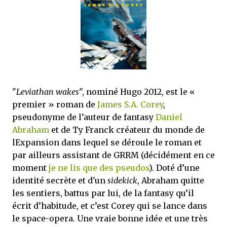
mettre sous tous les yeux. C'est cela...
"
Leviathan wakes
", nominé Hugo 2012, est le «
premier » roman de
James S.A. Corey
,
pseudonyme de l’auteur de fantasy
Daniel
Abraham
et de Ty Franck créateur du monde de
lExpansion dans lequel se déroule le roman et
par ailleurs assistant de GRRM (décidément en ce
moment
je ne lis que des pseudos
). Doté d’une
identité secrète et d'un
sidekick
, Abraham quitte
les sentiers, battus par lui, de la fantasy qu’il
écrit d’habitude, et c’est Corey qui se lance dans
le space-opera. Une vraie bonne idée et une très