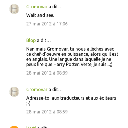
n
Gromovar
a dit…
t
Wait and see.
a
27 mai 2012 à 17:06
i
r
Blop
a dit…
e
Nan mais Gromovar, tu nous allèches avec
s
ce chef-d'oeuvre en puissance, alors qu'il est
en anglais. Une langue dans laquelle je ne
peux lire que Harry Potter. Verte, je suis....;)
28 mai 2012 à 08:39
Gromovar
a dit…
Adresse-toi aux traducteurs et aux éditeurs
;-)
28 mai 2012 à 08:59