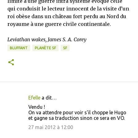
limité à une guerre intra système évoque celle
qui conduisit le lecteur innocent de la visite d’un
roi obèse dans un château fort perdu au Nord du
royaume à une guerre civile continentale.
Leviathan wakes, James S. A. Corey
BLUFFANT
PLANÈTE SF
SF
Efelle
a dit…
C
Vendu !
o
On va attendre pour voir s'il choppe le Hugo
et gagne sa traduction sinon ce sera en VO.
m
m
27 mai 2012 à 12:00
e