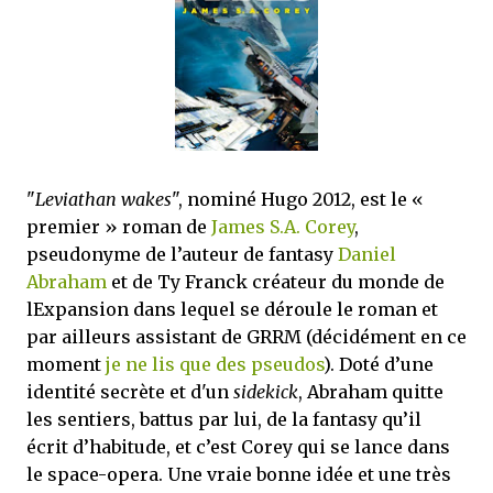
mettre sous tous les yeux. C'est cela...
"
Leviathan wakes
", nominé Hugo 2012, est le «
premier » roman de
James S.A. Corey
,
pseudonyme de l’auteur de fantasy
Daniel
Abraham
et de Ty Franck créateur du monde de
lExpansion dans lequel se déroule le roman et
par ailleurs assistant de GRRM (décidément en ce
moment
je ne lis que des pseudos
). Doté d’une
identité secrète et d'un
sidekick
, Abraham quitte
les sentiers, battus par lui, de la fantasy qu’il
écrit d’habitude, et c’est Corey qui se lance dans
le space-opera. Une vraie bonne idée et une très