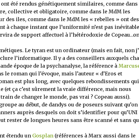
 ont été rendus génétiquement similaires, comme dans 
ère, collective et obligatoire, comme dans le MdM les
sur des iles, comme dans le MdM les « rebelles » ont des
t à chaque instant que l’uniformité n’est pas inévitable
vira de support affectuel à l’hétérodoxie de Copeau…o
métiques. Le tyran est un ordinateur (mais en fait, non j
 inclure l’informatique. Il y a des conseillers auxquels ch
grande époque de la psychanalyse, la référence à
Marcus
ns le roman qui l’évoque, mais l’auteur « d’Eros et
e roman est plus long, avec quelques rebondissements qui
e (et ça c’est sûrement la vraie différence, mais nous
train de changer le monde, pas vrai ? Copeau aussi).
un groupe au début, de dandys ou de poseurs suivant qu’on
canners auprès desquels on doit s’identifier pour qu’UNI
ut rester de longues heures sans être scanné et sans q
ant étendu un
Gosplan
(références à Marx aussi dans le