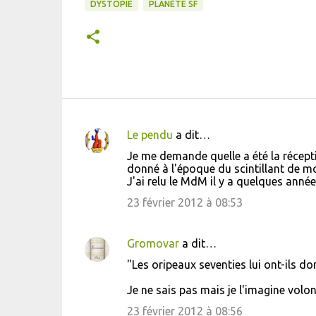
DYSTOPIE
PLANÈTE SF
Le pendu
a dit…
C
Je me demande quelle a été la récepti
o
donné à l'époque du scintillant de m
J'ai relu le MdM il y a quelques années
m
m
23 février 2012 à 08:53
e
n
Gromovar
a dit…
t
"Les oripeaux seventies lui ont-ils do
a
Je ne sais pas mais je l'imagine volon
i
23 février 2012 à 08:56