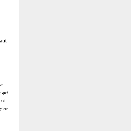
vaut
er,
e, qu'à
s il
ge leur