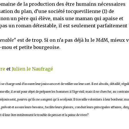
omaine de la production des être humains nécessaires
ation du plan, d’une société tocquevilienne (1) de
t non un père qui élève, mais une maman qui apaise et
 pas un roman détestable, il est seulement parfaitement
enable
" est de trop. Si on n’a pas déjà lu le MdM, mieux 
e-mou et petite bourgeoise.
ire
et
Julien le Naufragé
 charge seul d'assurer leur jouissance et de veiller sur leur sort. Il est absolu, détaillé, réguli
 elle, il avait pour objet de préparer les hommes à l'âge viril; mais il ne cherche, au contrair
éjouissent, pourvu qu'ils ne songent qu'à se réjouir. Il travaille volontiers à leur bonheur; mai
é, prévoit et assure leurs besoins, facilite leurs plaisirs, conduit leurs principales affaires, diri
-il leur ôter entièrement le trouble de penser et la peine de vivre?