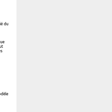
ié du
que
ut
ès
odèle