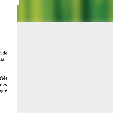
n de
 32
fiée
 des
 que