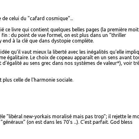
 de celui du "cafard cosmique"...
ié ce livre qui contient quelques belles pages (la première moit
a fin : du point de vue formel, on est plus dans un "thriller
 end à la clé que dans dystopie complète.
dée qu'il vaut mieux la liberté avec les inégalités qu'elle impli
me égalitaire. Le choix de copeau apparaît en un sens avant to
et d'égalité au sens grec dans nos systèmes de valeur*), voir tr
t plus celle de l'harmonie sociale.
le "libéral new-yorkais moralisé mais pas trop"; il rejette le m
énéraux" (on est dans les 70's ...). C'est parfait. God bless