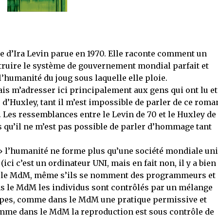
ie d’Ira Levin parue en 1970. Elle raconte comment un
truire le système de gouvernement mondial parfait et
 l’humanité du joug sous laquelle elle ploie.
ais m’adresser ici principalement aux gens qui ont lu et
d’Huxley, tant il m’est impossible de parler de ce roma
. Les ressemblances entre le Levin de 70 et le Huxley de
 qu’il ne m’est pas possible de parler d’hommage tant
l’humanité ne forme plus qu’une société mondiale uni
i c’est un ordinateur UNI, mais en fait non, il y a bien
le MdM, même s’ils se nomment des programmeurs et
ns le MdM les individus sont contrôlés par un mélange
ropes, comme dans le MdM une pratique permissive et
 comme dans le MdM la reproduction est sous contrôle de