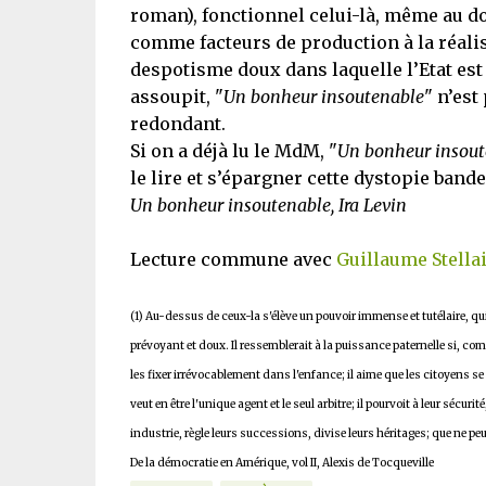
roman), fonctionnel celui-là, même au d
comme facteurs de production à la réalis
despotisme doux dans laquelle l’Etat es
assoupit, "
Un bonheur insoutenable
" n’est
redondant.
Si on a déjà lu le MdM, "
Un bonheur insout
le lire et s’épargner cette dystopie band
Un bonheur insoutenable, Ira Levin
Lecture commune avec
Guillaume Stella
(1) Au-dessus de ceux-la s'élève un pouvoir immense et tutélaire, qui se
prévoyant et doux. Il ressemblerait à la puissance paternelle si, comme
les fixer irrévocablement dans l'enfance; il aime que les citoyens se r
veut en être l'unique agent et le seul arbitre; il pourvoit à leur sécurit
industrie, règle leurs successions, divise leurs héritages; que ne peut
De la démocratie en Amérique, vol II, Alexis de Tocqueville