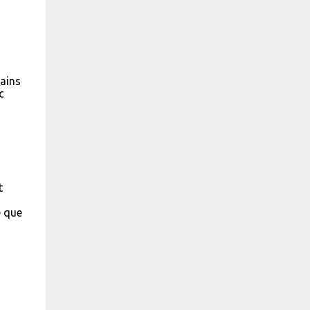
tains
c
t
e que