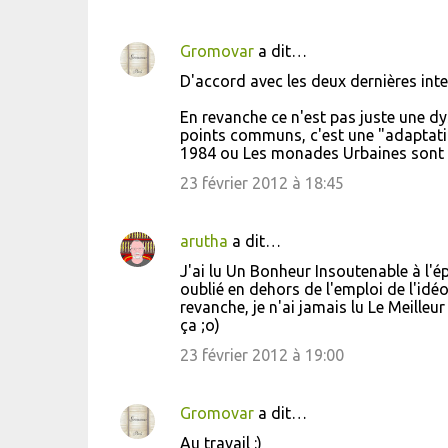
Gromovar
a dit…
D'accord avec les deux dernières inter
En revanche ce n'est pas juste une dy
points communs, c'est une "adaptat
1984 ou Les monades Urbaines sont
23 février 2012 à 18:45
arutha
a dit…
J'ai lu Un Bonheur Insoutenable à l'ép
oublié en dehors de l'emploi de l'id
revanche, je n'ai jamais lu Le Meilleu
ça ;o)
23 février 2012 à 19:00
Gromovar
a dit…
Au travail :)