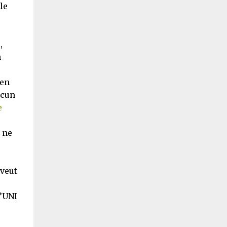
le
,
n
’en
acun
e
 ne
 veut
u’UNI