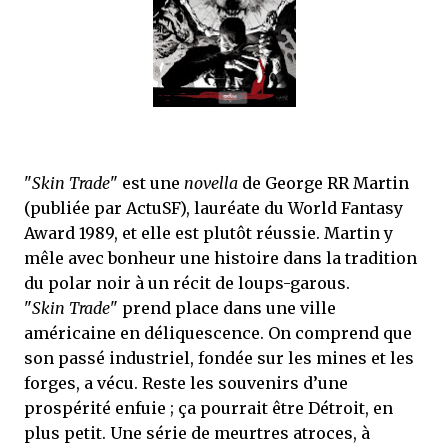
j’ai dit au sujet des tomes précédents : tant l’univers que les protagonistes
principaux...
"
Skin Trade
" est une
novella
de George RR Martin
(publiée par ActuSF), lauréate du World Fantasy
Award 1989, et elle est plutôt réussie. Martin y
mêle avec bonheur une histoire dans la tradition
du polar noir à un récit de loups-garous.
"
Skin Trade
" prend place dans une ville
américaine en déliquescence. On comprend que
son passé industriel, fondée sur les mines et les
forges, a vécu. Reste les souvenirs d’une
prospérité enfuie ; ça pourrait être Détroit, en
plus petit. Une série de meurtres atroces, à