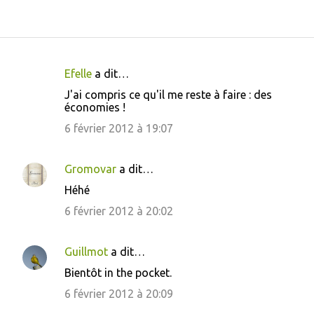
Efelle
a dit…
C
J'ai compris ce qu'il me reste à faire : des
o
économies !
m
6 février 2012 à 19:07
m
e
Gromovar
a dit…
n
Héhé
t
6 février 2012 à 20:02
a
i
Guillmot
a dit…
r
Bientôt in the pocket.
e
6 février 2012 à 20:09
s