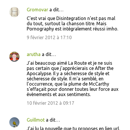
e
Gromovar
a dit…
s
C'est vrai que Disintegration n'est pas mal
du tout, surtout la chanson titre. Mais
Pornography est intégralement réussi imho.
9 février 2012 à 17:10
arutha
a dit…
J'ai beaucoup aimé La Route et je ne suis
pas certain que j'apprécierais ce After the
Apocalypse. Il y a sécheresse de style et
sécheresse de style. Il m'a semblé, en
l'occurrence, que la plume de McCarthy
s'effaçait pour donner toutes leur force aux
évènements et aux sentiments.
10 février 2012 à 09:17
Guillmot
a dit…
J'ai lu la nouvelle que tu proposes en lien url,