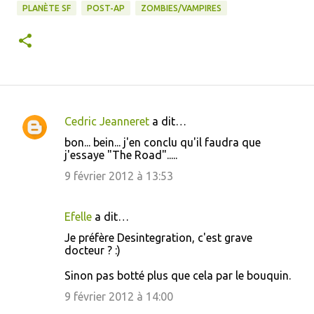
PLANÈTE SF
POST-AP
ZOMBIES/VAMPIRES
Cedric Jeanneret
a dit…
C
bon... bein... j'en conclu qu'il faudra que
o
j'essaye "The Road".....
m
9 février 2012 à 13:53
m
e
Efelle
a dit…
n
Je préfère Desintegration, c'est grave
t
docteur ? :)
a
Sinon pas botté plus que cela par le bouquin.
i
9 février 2012 à 14:00
r