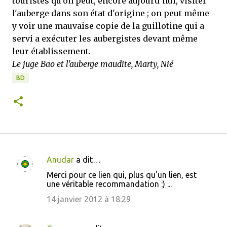
touristes qu'on peut, encore aujourd'hui, visiter
l'auberge dans son état d'origine ; on peut même
y voir une mauvaise copie de la guillotine qui a
servi a exécuter les aubergistes devant même
leur établissement.
Le juge Bao et l'auberge maudite, Marty, Nié
BD
Anudar
a dit…
C
Merci pour ce lien qui, plus qu'un lien, est
o
une véritable recommandation :) ...
m
14 janvier 2012 à 18:29
m
e